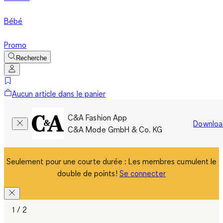
Bébé
Promo
Recherche
Aucun article dans le panier
C&A Fashion App
Downloa
C&A Mode GmbH & Co. KG
Seulement pour une courte durée : Les membres cumulent le
double de points!
Se connecter
1 / 2