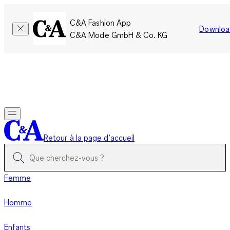
C&A Fashion App
Downloa
C&A Mode GmbH & Co. KG
Seulement pour une courte durée : Les membres cumulent le
double de points!
Se connecter
Retour à la page d’accueil
Femme
Homme
Enfants