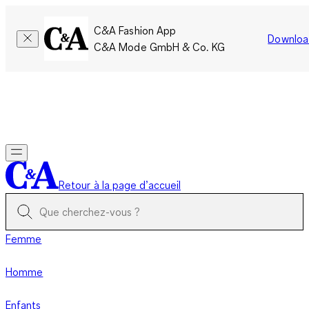
C&A Fashion App
Downloa
C&A Mode GmbH & Co. KG
Seulement pour une courte durée : Les membres cumulent le
double de points!
Se connecter
Retour à la page d’accueil
Femme
Homme
Enfants