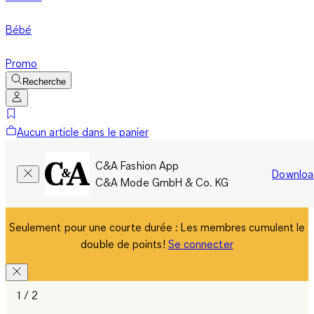
Bébé
Promo
Recherche
Aucun article dans le panier
C&A Fashion App
Downloa
C&A Mode GmbH & Co. KG
Seulement pour une courte durée : Les membres cumulent le
double de points!
Se connecter
1 / 2