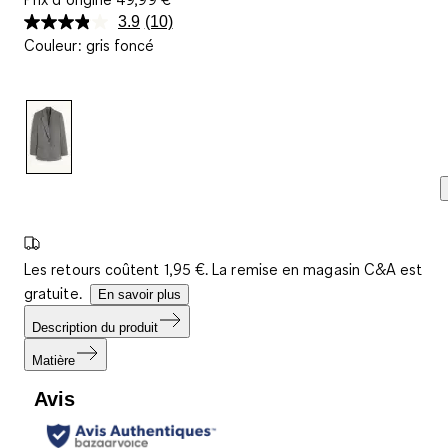
3.9
(10)
Lire
Couleur
:
gris foncé
10
avis.
Lien
sur
la
même
page.
Les retours coûtent 1,95 €. La remise en magasin C&A est
gratuite.
En savoir plus
Description du produit
Matière
Avis