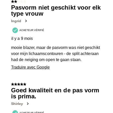
sur
2 sur 5 étoiles.
10
Pasvorm niet geschikt voor elk
avis.
type vrouw
Ingrid
ACHETEUR VÉRIFIÉ
il y a 9 mois
mooie blazer, maar de pasvorm was niet geschikt
voor mijn lichaamscontouren - de split achteraan
had de neiging om open te gaan staan.
Traduire avec Google
5 sur 5 étoiles.
Goed kwaliteit en de pas vorm
is prima.
Shirley
ACHETEUR VÉRIFIÉ