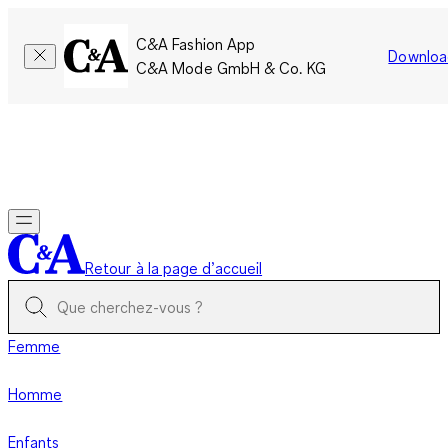
C&A Fashion App
Downloa
C&A Mode GmbH & Co. KG
Seulement pour une courte durée : Les membres cumulent le
double de points!
Se connecter
Retour à la page d’accueil
Femme
Homme
Enfants