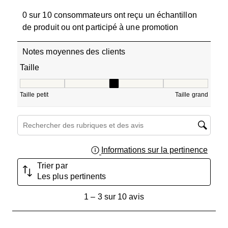
0 sur 10 consommateurs ont reçu un échantillon
de produit ou ont participé à une promotion
Notes moyennes des clients
Taille
Taille, 3 sur 5, où 1 est égal à Taille petit et 5 est égal à T
Taille petit
Taille grand
Zone de recherche de sujet et d'avis
Informations sur la pertinence
Affich
Trier par
Les plus pertinents
1
1
–
3 sur 10
avis
à
3