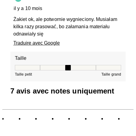
il y a 10 mois
Żakiet ok, ale potwornie wygnieciony. Musiałam
kilka razy prasować, bo załamania materiału
odnawiały się
Traduire avec Google
Taille
Taille, 3 sur 5, où 1 est égal à Taille petit et 5 est égal à
Taille petit
Taille grand
7 avis avec notes uniquement