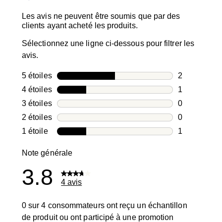
Les avis ne peuvent être soumis que par des
clients ayant acheté les produits.
Sélectionnez une ligne ci-dessous pour filtrer les
avis.
5 étoiles
étoiles
2
2 avis avec 5
4 étoiles
étoiles
1
1 avis avec 4
3 étoiles
étoiles
0
0 avis avec 3
2 étoiles
étoiles
0
0 avis avec 2
1 étoile
étoiles
1
1 avis avec 1
Note générale
3.8
4 avis
0 sur 4 consommateurs ont reçu un échantillon
de produit ou ont participé à une promotion