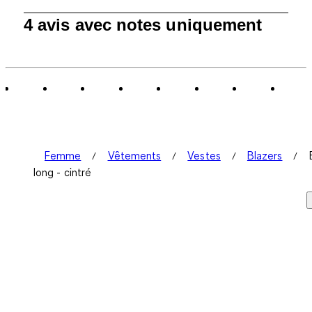
1
4 avis avec notes uniquement
à
0
sur
4
avis.
Femme
Vêtements
Vestes
Blazers
long - cintré