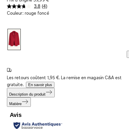
3.8
(4)
Lire
Couleur
:
rouge foncé
4
avis.
Lien
sur
la
même
page.
Les retours coûtent 1,95 €. La remise en magasin C&A est
gratuite.
En savoir plus
Description du produit
Matière
Avis