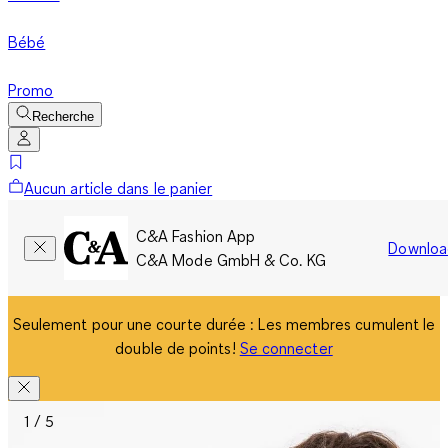
Bébé
Promo
Recherche
Aucun article dans le panier
C&A Fashion App
Downloa
C&A Mode GmbH & Co. KG
Seulement pour une courte durée : Les membres cumulent le
double de points!
Se connecter
1 / 5