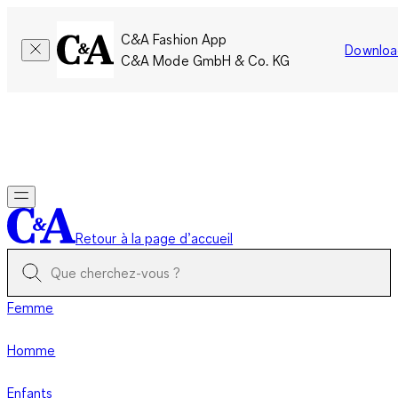
C&A Fashion App
Downloa
C&A Mode GmbH & Co. KG
Seulement pour une courte durée : Les membres cumulent le
double de points!
Se connecter
Retour à la page d’accueil
Femme
Homme
Enfants