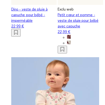
Dino - veste de pluie à
Exclu web
capuche pour bébé -
Petit cœur et pomme -
imperméable
veste de pluie pour bébé
22,99 €
avec capuche
22,99 €