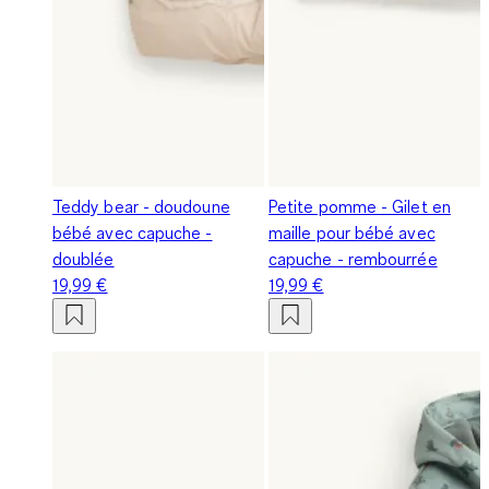
Teddy bear - doudoune
Petite pomme - Gilet en
bébé avec capuche -
maille pour bébé avec
doublée
capuche - rembourrée
19,99 €
19,99 €