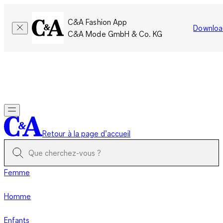
C&A Fashion App
Downloa
C&A Mode GmbH & Co. KG
Seulement pour une courte durée : Les membres cumulent le
double de points!
Se connecter
Retour à la page d’accueil
Femme
Homme
Enfants