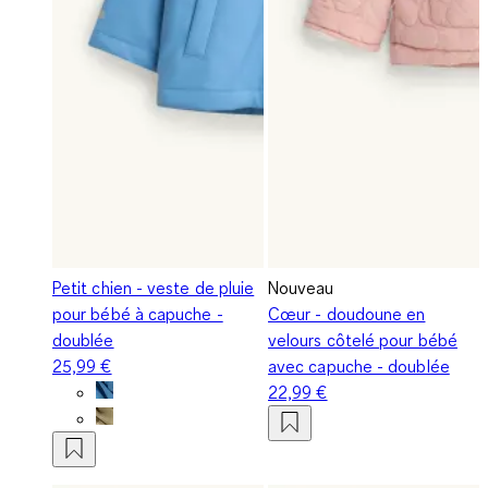
Petit chien - veste de pluie
Nouveau
pour bébé à capuche -
Cœur - doudoune en
doublée
velours côtelé pour bébé
25,99 €
avec capuche - doublée
22,99 €