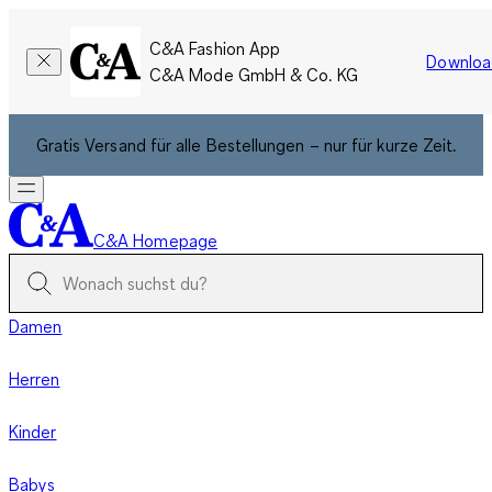
C&A Fashion App
Downloa
C&A Mode GmbH & Co. KG
Gratis Versand für alle Bestellungen – nur für kurze Zeit.
C&A Homepage
Damen
Herren
Kinder
Babys