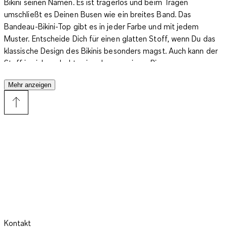
Bikini seinen Namen. Es ist trägerlos und beim Tragen
umschließt es Deinen Busen wie ein breites Band. Das
Bandeau-Bikini-Top gibt es in jeder Farbe und mit jedem
Muster. Entscheide Dich für einen
glatten Stoff, wenn Du das
klassische Design des Bikinis besonders magst
. Auch kann der
Stoff in sich gedreht sein oder von einem Ring vorne
durchbrochen werden, was den Blick auf Dein Dekolleté lenkt.
Mehr anzeigen
Viele Modelle sind auch mit Applikationen wie Strass oder
Stickereien versehen. Manche haben außerdem Fransen oder
Bänder, die einen Blickfang darstellen und an den Boho-Stil
erinnern. Auch ein Modell mit Details wie Rüschen, eine
raffinierte Wickeloptik ist beliebt. Du bekommst die
trägerlosen Bandeau-Tops zudem mit oder ohne Cups oder
Bügel. Ein Bügel-Bandeau-Bikini-Top schenkt durch seine
unterstützende Funktion viel Halt. Ein Bügel-Bandeau-Bikini
eignet sich deshalb neben dem Sonnen auch optimal als
Bekleidung für das sommerliche Beach Volleyball.
Die Slips
Kontakt