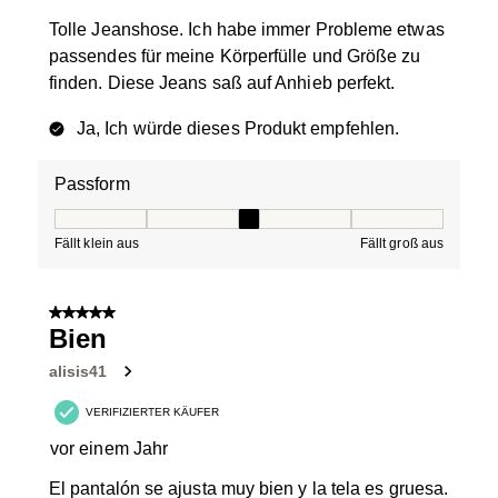
Tolle Jeanshose. Ich habe immer Probleme etwas
passendes für meine Körperfülle und Größe zu
finden. Diese Jeans saß auf Anhieb perfekt.
Ja, Ich würde dieses Produkt empfehlen.
Passform
Passform, 3 von 5, wobei 1 gleich Fällt klein aus ist und
Fällt klein aus
Fällt groß aus
5 von 5 Sternen.
Bien
alisis41
VERIFIZIERTER KÄUFER
vor einem Jahr
El pantalón se ajusta muy bien y la tela es gruesa.