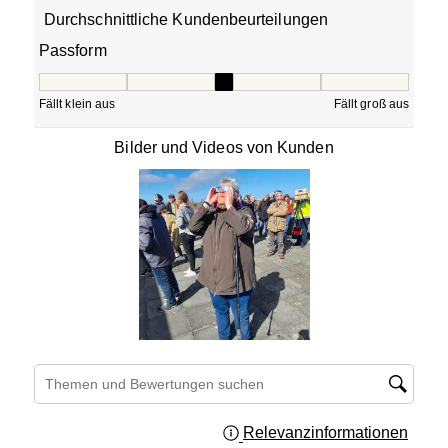
Durchschnittliche Kundenbeurteilungen
Passform
Passform, 3.2 von 5, wobei 1 gleich Fällt klein aus ist und
Fällt klein aus
Fällt groß aus
Bilder und Videos von Kunden
Suchthemen und Bewertungen Suchregion
Relevanzinformationen
Zeigt 