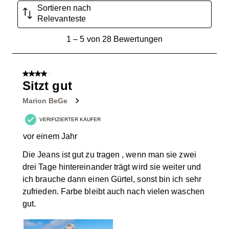
Sortieren nach
Relevanteste
1
1
–
5 von 28
Bewertungen
bis
5
von
4 von 5 Sternen.
28
Sitzt gut
Bewertungen.
Marion BeGe
VERIFIZIERTER KÄUFER
vor einem Jahr
Die Jeans ist gut zu tragen , wenn man sie zwei
drei Tage hintereinander trägt wird sie weiter und
ich brauche dann einen Gürtel, sonst bin ich sehr
zufrieden. Farbe bleibt auch nach vielen waschen
gut.