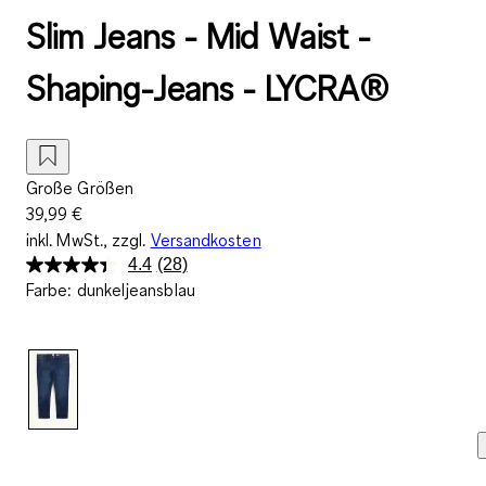
Slim Jeans - Mid Waist -
Shaping-Jeans - LYCRA®
Große Größen
39,99 €
inkl. MwSt., zzgl.
Versandkosten
4.4
(28)
28
Farbe
:
dunkeljeansblau
Bewertungen
lesen.
Link
auf
derselben
Seite.