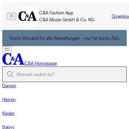
C&A Fashion App
Downloa
C&A Mode GmbH & Co. KG
Gratis Versand für alle Bestellungen – nur für kurze Zeit.
C&A Homepage
Damen
Herren
Kinder
Babys