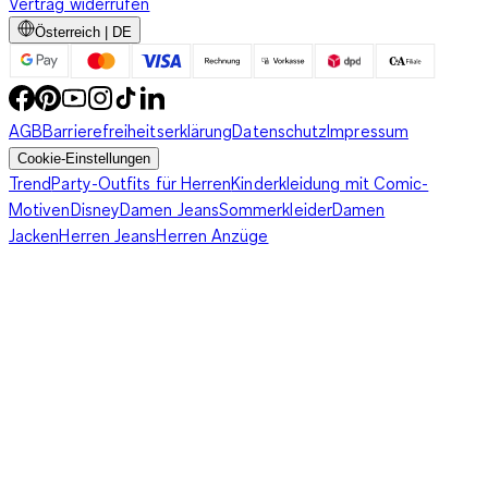
Vertrag widerrufen
Österreich | DE
AGB
Barrierefreiheitserklärung
Datenschutz
Impressum
Cookie-Einstellungen
Trend
Party-Outfits für Herren
Kinderkleidung mit Comic-
Motiven
Disney
Damen Jeans
Sommerkleider
Damen
Jacken
Herren Jeans
Herren Anzüge