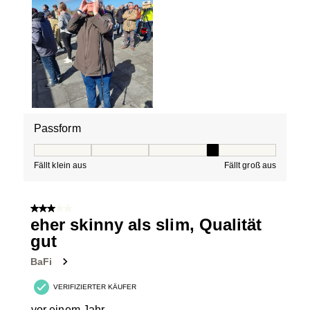
Passform
Passform, 4 von 5, wobei 1 gleich Fällt klein aus ist und
Fällt klein aus
Fällt groß aus
3 von 5 Sternen.
eher skinny als slim, Qualität
gut
BaFi
VERIFIZIERTER KÄUFER
vor einem Jahr