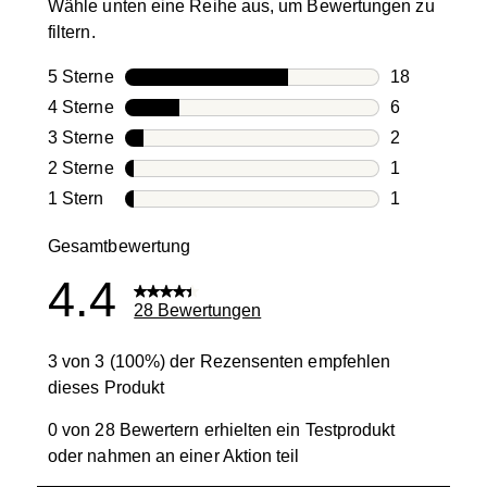
Wähle unten eine Reihe aus, um Bewertungen zu
filtern.
5 Sterne
Sterne
18
18 Bewertun
4 Sterne
Sterne
6
6 Bewertung
3 Sterne
Sterne
2
2 Bewertung
2 Sterne
Sterne
1
1 Bewertung
1 Stern
Sterne
1
1 Bewertung 
Gesamtbewertung
4.4
28 Bewertungen
3 von 3 (100%) der Rezensenten empfehlen
dieses Produkt
0 von 28 Bewertern erhielten ein Testprodukt
oder nahmen an einer Aktion teil