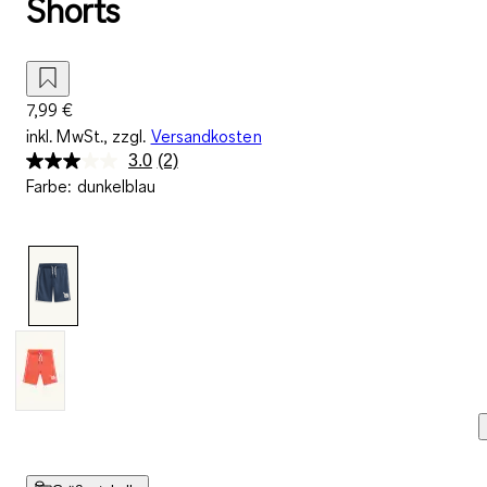
Shorts
7,99 €
inkl. MwSt., zzgl.
Versandkosten
3.0
(2)
2
Farbe
:
dunkelblau
Bewertungen
lesen.
Link
auf
derselben
Seite.