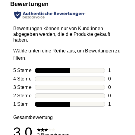
Bewertungen
Bewertungen können nur von Kund:innen
abgegeben werden, die die Produkte gekauft
haben.
Wähle unten eine Reihe aus, um Bewertungen zu
filtern.
5 Sterne
Sterne
1
1 Bewertung
4 Sterne
Sterne
0
0 Bewertung
3 Sterne
Sterne
0
0 Bewertung
2 Sterne
Sterne
0
0 Bewertung
1 Stern
Sterne
1
1 Bewertung 
Gesamtbewertung
3.0