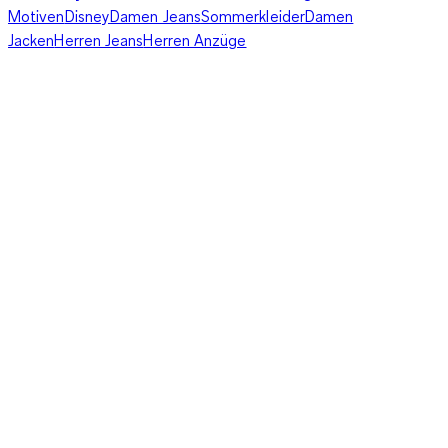
Motiven
Disney
Damen Jeans
Sommerkleider
Damen
Jacken
Herren Jeans
Herren Anzüge