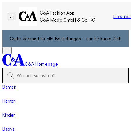
C&A Fashion App
Downloa
C&A Mode GmbH & Co. KG
Gratis Versand für alle Bestellungen – nur für kurze Zeit.
C&A Homepage
Damen
Herren
Kinder
Babys