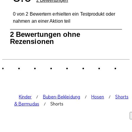
2 Bewertungen
0 von 2 Bewertern erhielten ein Testprodukt oder
nahmen an einer Aktion teil
1
2 Bewertungen ohne
bis
Rezensionen
0
von
2
Bewertungen.
Kinder
Buben-Bekleidung
Hosen
Shorts
& Bermudas
Shorts