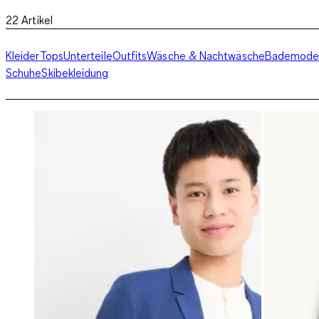
22
Artikel
Kleider
Tops
Unterteile
Outfits
Wäsche & Nachtwäsche
Bademod
Schuhe
Skibekleidung