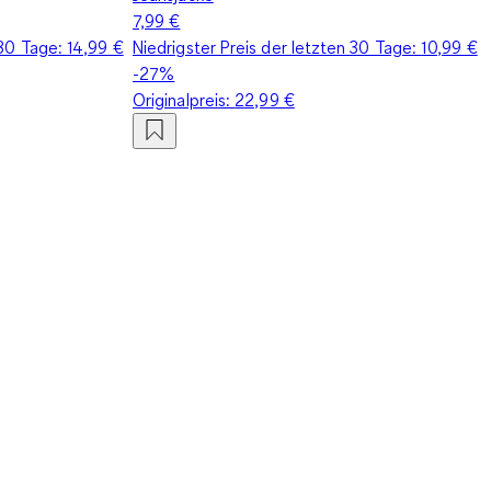
7,99 €
 30 Tage:
14,99 €
Niedrigster Preis der letzten 30 Tage:
10,99 €
-27%
Originalpreis:
22,99 €