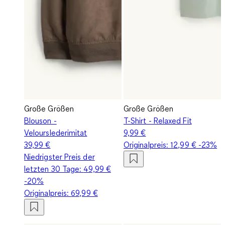
Große Größen
Große Größen
Blouson -
T-Shirt - Relaxed Fit
Velourslederimitat
9,99 €
39,99 €
Originalpreis:
12,99 €
-23%
Niedrigster Preis der
letzten 30 Tage:
49,99 €
-20%
Originalpreis:
69,99 €