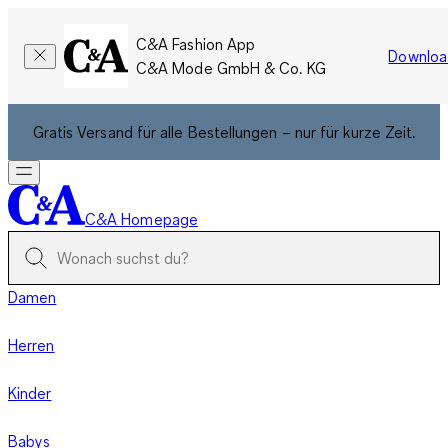
C&A Fashion App
Downloa
C&A Mode GmbH & Co. KG
Gratis Versand für alle Bestellungen – nur für kurze Zeit.
C&A Homepage
Damen
Herren
Kinder
Babys