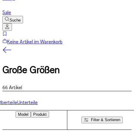
Sale
Suche
Keine Artikel im Warenkorb
Große Größen
66
Artikel
berteile
Unterteile
Model
Produkt
Filter & Sortieren