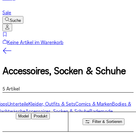
Sale
Suche
Keine Artikel im Warenkorb
Accessoires, Socken & Schuhe
5
Artikel
Tops
Unterteile
Kleider, Outfits & Sets
Comics & Marken
Bodies &
Nachtwäsche
Accessoires, Socken & Schuhe
Bademode
Model
Produkt
Filter & Sortieren