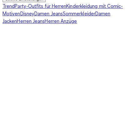
Trend
Party-Outfits für Herren
Kinderkleidung mit Comic-
Motiven
Disney
Damen Jeans
Sommerkleider
Damen
Jacken
Herren Jeans
Herren Anzüge