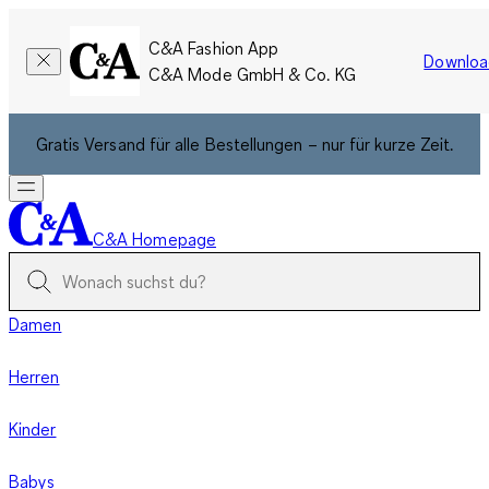
C&A Fashion App
Downloa
C&A Mode GmbH & Co. KG
Gratis Versand für alle Bestellungen – nur für kurze Zeit.
C&A Homepage
Damen
Herren
Kinder
Babys