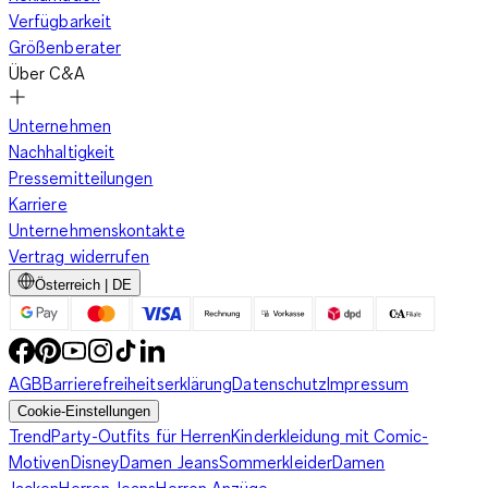
Verfügbarkeit
Größenberater
Über C&A
Unternehmen
Nachhaltigkeit
Pressemitteilungen
Karriere
Unternehmenskontakte
Vertrag widerrufen
Österreich | DE
AGB
Barrierefreiheitserklärung
Datenschutz
Impressum
Cookie-Einstellungen
Trend
Party-Outfits für Herren
Kinderkleidung mit Comic-
Motiven
Disney
Damen Jeans
Sommerkleider
Damen