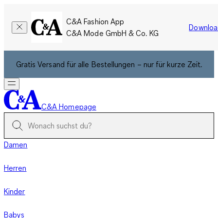
C&A Fashion App
Downloa
C&A Mode GmbH & Co. KG
Gratis Versand für alle Bestellungen – nur für kurze Zeit.
C&A Homepage
Damen
Herren
Kinder
Babys