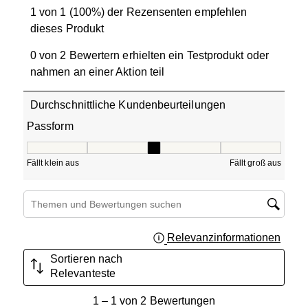
1 von 1 (100%) der Rezensenten empfehlen
dieses Produkt
0 von 2 Bewertern erhielten ein Testprodukt oder
nahmen an einer Aktion teil
Durchschnittliche Kundenbeurteilungen
Passform
Passform, 3 von 5, wobei 1 gleich Fällt klein aus ist und 5
Fällt klein aus
Fällt groß aus
Suchthemen und Bewertungen Suchregion
Relevanzinformationen
Zeigt 
Sortieren nach
Relevanteste
1
1
–
1 von 2
Bewertungen