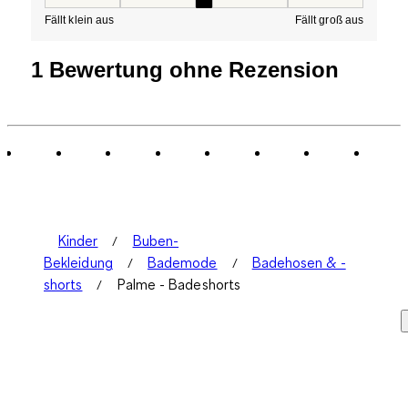
Passform, 3 von 5, wobei 1 gleich Fällt klein aus ist und
Fällt klein aus
Fällt groß aus
1 Bewertung ohne Rezension
Kinder
Buben-
Bekleidung
Bademode
Badehosen & -
shorts
Palme - Badeshorts