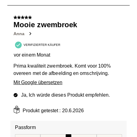
bis
1
von
5 von 5 Sternen.
2
Mooie zwembroek
Bewertungen.
Anna
VERIFIZIERTER KÄUFER
vor einem Monat
Prima kwaliteit zwembroek. Komt voor 100%
overeen met de afbeelding en omschrijving.
Mit Google übersetzen
Ja, Ich würde dieses Produkt empfehlen.
Produkt getestet :
20.6.2026
Passform