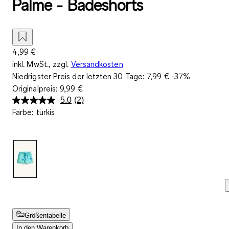
Palme - Badeshorts
4,99 €
inkl. MwSt., zzgl.
Versandkosten
Niedrigster Preis der letzten 30 Tage:
7,99 €
-37%
Originalpreis:
9,99 €
5.0
(2)
2
Farbe
:
türkis
Bewertungen
lesen.
Link
auf
derselben
Seite.
Größentabelle
In den Warenkorb