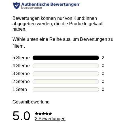
Bewertungen können nur von Kund:innen
abgegeben werden, die die Produkte gekauft
haben.
Wähle unten eine Reihe aus, um Bewertungen zu
filtern.
5 Sterne
Sterne
2
2 Bewertung
4 Sterne
Sterne
0
0 Bewertung
3 Sterne
Sterne
0
0 Bewertung
2 Sterne
Sterne
0
0 Bewertung
1 Stern
Sterne
0
0 Bewertung
Gesamtbewertung
5.0
2 Bewertungen