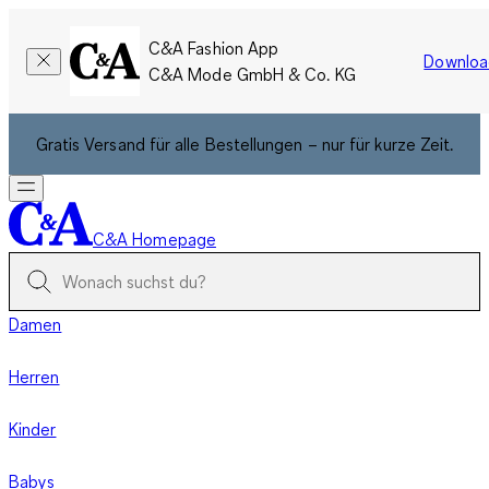
C&A Fashion App
Downloa
C&A Mode GmbH & Co. KG
Gratis Versand für alle Bestellungen – nur für kurze Zeit.
C&A Homepage
Damen
Herren
Kinder
Babys