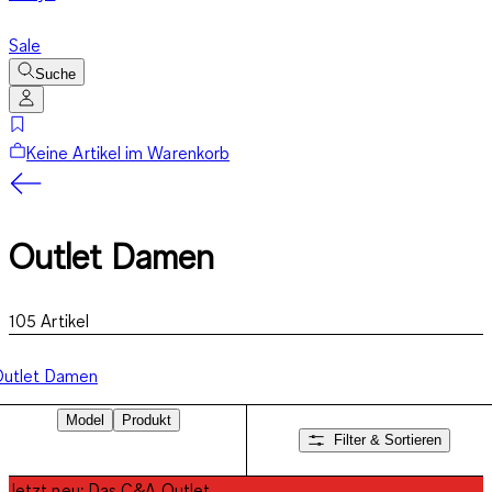
Sale
Suche
Keine Artikel im Warenkorb
Outlet Damen
105
Artikel
Outlet Damen
Model
Produkt
Filter & Sortieren
Jetzt neu: Das C&A Outlet