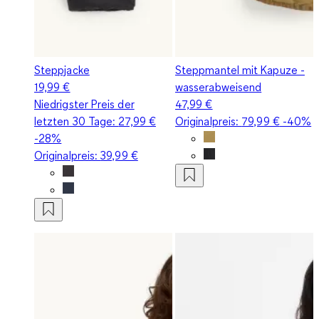
Steppjacke
Steppmantel mit Kapuze -
19,99 €
wasserabweisend
Niedrigster Preis der
47,99 €
letzten 30 Tage:
27,99 €
Originalpreis:
79,99 €
-40%
-28%
Originalpreis:
39,99 €