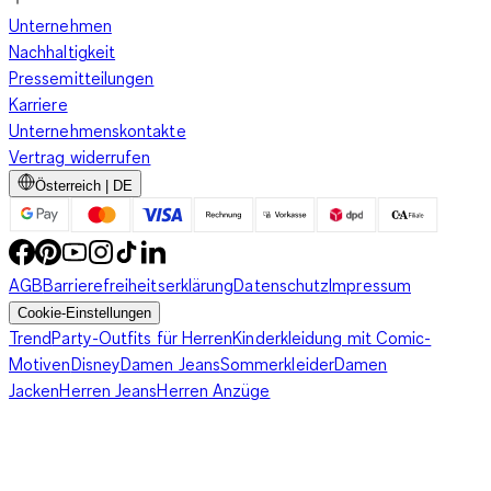
Unternehmen
Nachhaltigkeit
Pressemitteilungen
Karriere
Unternehmenskontakte
Vertrag widerrufen
Österreich | DE
AGB
Barrierefreiheitserklärung
Datenschutz
Impressum
Cookie-Einstellungen
Trend
Party-Outfits für Herren
Kinderkleidung mit Comic-
Motiven
Disney
Damen Jeans
Sommerkleider
Damen
Jacken
Herren Jeans
Herren Anzüge