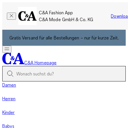
C&A Fashion App
Downloa
C&A Mode GmbH & Co. KG
Gratis Versand für alle Bestellungen – nur für kurze Zeit.
C&A Homepage
Damen
Herren
Kinder
Babys