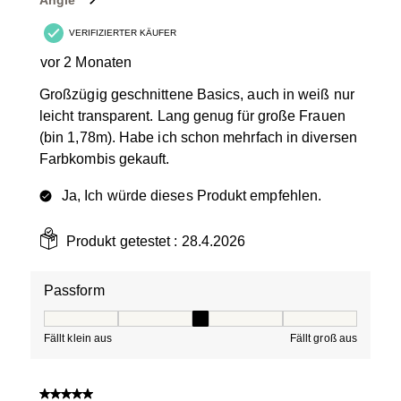
Angie
VERIFIZIERTER KÄUFER
vor 2 Monaten
Großzügig geschnittene Basics, auch in weiß nur
leicht transparent. Lang genug für große Frauen
(bin 1,78m). Habe ich schon mehrfach in diversen
Farbkombis gekauft.
Ja, Ich würde dieses Produkt empfehlen.
Produkt getestet :
28.4.2026
Passform
Passform, 3 von 5, wobei 1 gleich Fällt klein aus ist und
Fällt klein aus
Fällt groß aus
5 von 5 Sternen.