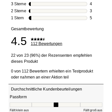
18 Bewertun
3 Sterne
Sterne
4
4 Bewertung
2 Sterne
Sterne
3
3 Bewertung
1 Stern
Sterne
5
5 Bewertung
Gesamtbewertung
4.5
112 Bewertungen
22 von 23 (96%) der Rezensenten empfehlen
dieses Produkt
0 von 112 Bewertern erhielten ein Testprodukt
oder nahmen an einer Aktion teil
Durchschnittliche Kundenbeurteilungen
Passform
Passform, 2.923076923076923 von 5, wobei 1 gleich Fällt 
Fällt klein aus
Fällt groß aus