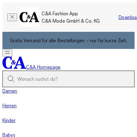
C&A Fashion App
Downloa
C&A Mode GmbH & Co. KG
Gratis Versand für alle Bestellungen – nur für kurze Zeit.
C&A Homepage
Damen
Herren
Kinder
Babys