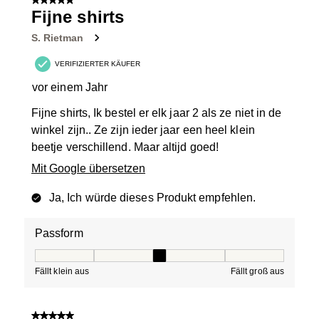
5 von 5 Sternen.
Fijne shirts
S. Rietman
VERIFIZIERTER KÄUFER
vor einem Jahr
Fijne shirts, Ik bestel er elk jaar 2 als ze niet in de
winkel zijn.. Ze zijn ieder jaar een heel klein
beetje verschillend. Maar altijd goed!
Mit Google übersetzen
Ja, Ich würde dieses Produkt empfehlen.
Passform
Passform, 3 von 5, wobei 1 gleich Fällt klein aus ist und
Fällt klein aus
Fällt groß aus
5 von 5 Sternen.