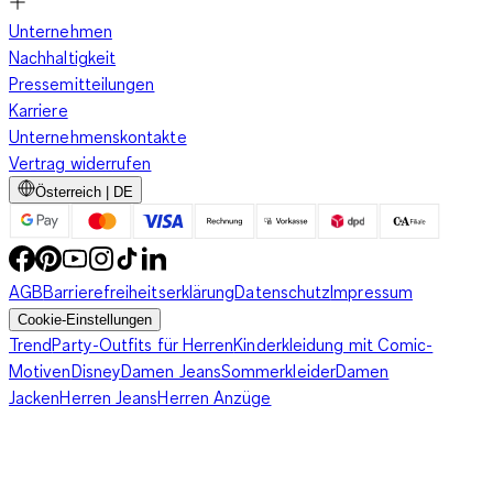
Unternehmen
Nachhaltigkeit
Pressemitteilungen
Karriere
Unternehmenskontakte
Vertrag widerrufen
Österreich | DE
AGB
Barrierefreiheitserklärung
Datenschutz
Impressum
Cookie-Einstellungen
Trend
Party-Outfits für Herren
Kinderkleidung mit Comic-
Motiven
Disney
Damen Jeans
Sommerkleider
Damen
Jacken
Herren Jeans
Herren Anzüge