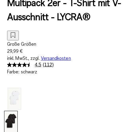
Multipack 2er - T-Shirt mit V-
Ausschnitt - LYCRA®
Große Größen
29,99 €
inkl. MwSt., zzgl.
Versandkosten
4.5
(112)
112
Farbe
:
schwarz
Bewertungen
lesen.
Link
auf
derselben
Seite.