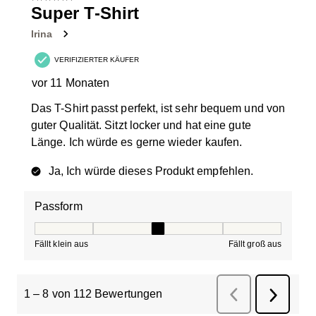
Super T-Shirt
Irina
VERIFIZIERTER KÄUFER
vor 11 Monaten
Das T-Shirt passt perfekt, ist sehr bequem und von
guter Qualität. Sitzt locker und hat eine gute
Länge. Ich würde es gerne wieder kaufen.
Ja, Ich würde dieses Produkt empfehlen.
Passform
Passform, 3 von 5, wobei 1 gleich Fällt klein aus ist und
Fällt klein aus
Fällt groß aus
1
–
8 von 112
Bewertungen
Zurück
Bewertungen
Weiter
Bewertu