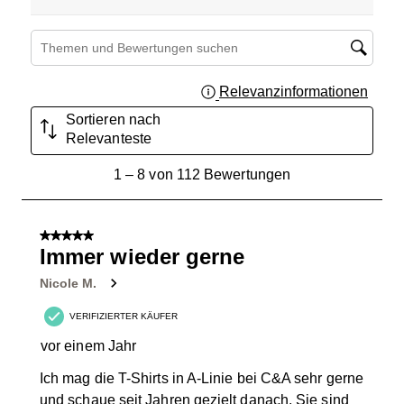
Suchthemen und Bewertungen Suchregion
Relevanzinformationen
Zeigt 
Sortieren nach
Relevanteste
1
1
–
8 von 112
Bewertungen
bis
8
von
5 von 5 Sternen.
112
Immer wieder gerne
Bewertungen.
Nicole M.
VERIFIZIERTER KÄUFER
vor einem Jahr
Ich mag die T-Shirts in A-Linie bei C&A sehr gerne
und schaue seit Jahren gezielt danach. Sie sind