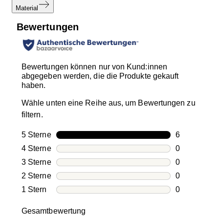
Material
Bewertungen
Bewertungen können nur von Kund:innen
abgegeben werden, die die Produkte gekauft
haben.
Wähle unten eine Reihe aus, um Bewertungen zu
filtern.
5 Sterne
Sterne
6
6 Bewertung
4 Sterne
Sterne
0
0 Bewertung
3 Sterne
Sterne
0
0 Bewertung
2 Sterne
Sterne
0
0 Bewertung
1 Stern
Sterne
0
0 Bewertung
Gesamtbewertung