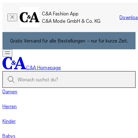
C&A Fashion App
Downloa
C&A Mode GmbH & Co. KG
Gratis Versand für alle Bestellungen – nur für kurze Zeit.
C&A Homepage
Damen
Herren
Kinder
Babys