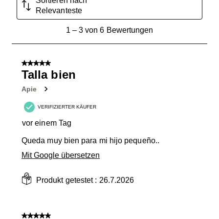
Sortieren nach
Relevanteste
1
1
–
3 von 6
Bewertungen
bis
3
von
5 von 5 Sternen.
6
Talla bien
Bewertungen.
Apie
VERIFIZIERTER KÄUFER
vor einem Tag
Queda muy bien para mi hijo pequeño..
Mit Google übersetzen
Produkt getestet :
26.7.2026
5 von 5 Sternen.