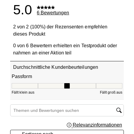
5.0
6 Bewertungen
2 von 2 (100%) der Rezensenten empfehlen
dieses Produkt
0 von 6 Bewertern erhielten ein Testprodukt oder
nahmen an einer Aktion teil
Durchschnittliche Kundenbeurteilungen
Passform
Passform, 3 von 5, wobei 1 gleich Fällt klein aus ist und 5
Fällt klein aus
Fällt groß aus
Suchthemen und Bewertungen Suchregion
Relevanzinformationen
Zeigt 