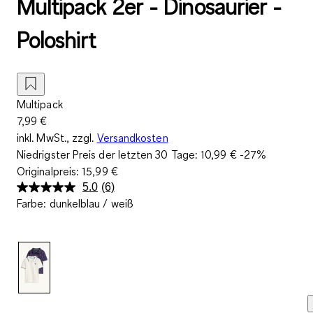
Multipack 2er - Dinosaurier -
Poloshirt
Multipack
7,99 €
inkl. MwSt., zzgl.
Versandkosten
Niedrigster Preis der letzten 30 Tage:
10,99 €
-27%
Originalpreis:
15,99 €
5.0
(6)
6
Farbe
:
dunkelblau / weiß
Bewertungen
lesen.
Link
auf
derselben
Seite.