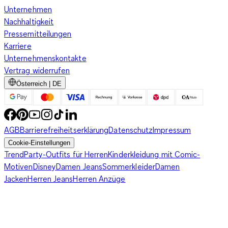
Unternehmen
Nachhaltigkeit
Pressemitteilungen
Karriere
Unternehmenskontakte
Vertrag widerrufen
Österreich | DE
AGB
Barrierefreiheitserklärung
Datenschutz
Impressum
Cookie-Einstellungen
Trend
Party-Outfits für Herren
Kinderkleidung mit Comic-
Motiven
Disney
Damen Jeans
Sommerkleider
Damen
Jacken
Herren Jeans
Herren Anzüge