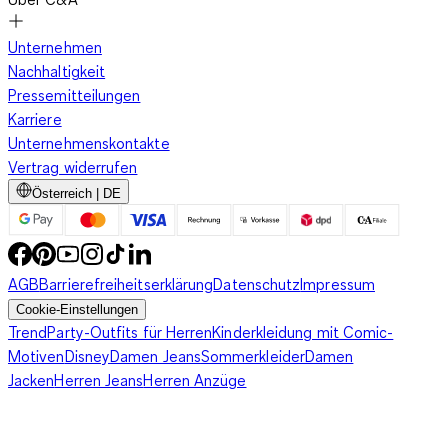
Unternehmen
Nachhaltigkeit
Pressemitteilungen
Karriere
Unternehmenskontakte
Vertrag widerrufen
Österreich | DE
AGB
Barrierefreiheitserklärung
Datenschutz
Impressum
Cookie-Einstellungen
Trend
Party-Outfits für Herren
Kinderkleidung mit Comic-
Motiven
Disney
Damen Jeans
Sommerkleider
Damen
Jacken
Herren Jeans
Herren Anzüge