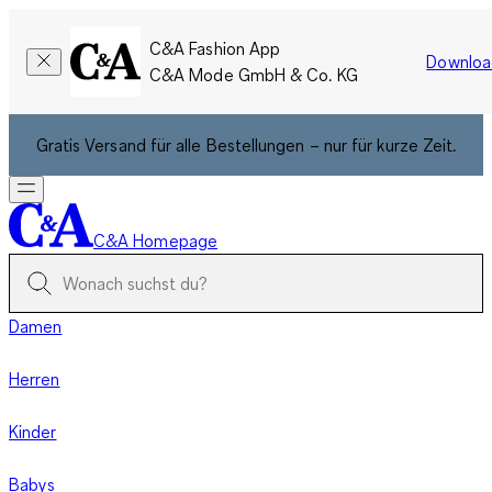
C&A Fashion App
Downloa
C&A Mode GmbH & Co. KG
Gratis Versand für alle Bestellungen – nur für kurze Zeit.
C&A Homepage
Damen
Herren
Kinder
Babys