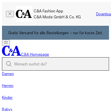
C&A Fashion App
Downloa
C&A Mode GmbH & Co. KG
Gratis Versand für alle Bestellungen – nur für kurze Zeit.
C&A Homepage
Damen
Herren
Kinder
Babys