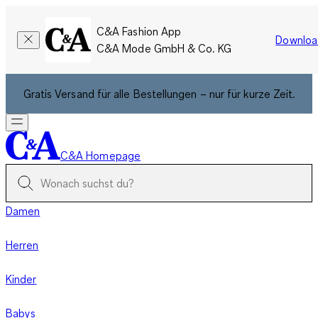
C&A Fashion App
Downloa
C&A Mode GmbH & Co. KG
Gratis Versand für alle Bestellungen – nur für kurze Zeit.
C&A Homepage
Damen
Herren
Kinder
Babys