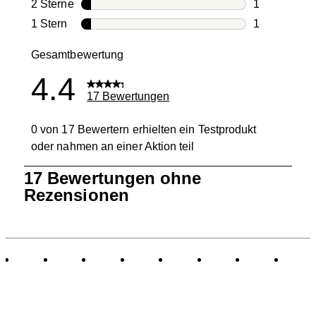
1 Bewertung
2 Sterne
Sterne
1
1 Bewertung
1 Stern
Sterne
1
1 Bewertung 
Gesamtbewertung
4.4
17 Bewertungen
0 von 17 Bewertern erhielten ein Testprodukt
oder nahmen an einer Aktion teil
1
17 Bewertungen ohne
bis
Rezensionen
0
von
17
Bewertungen.