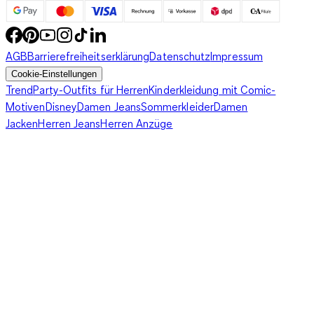
AGB
Barrierefreiheitserklärung
Datenschutz
Impressum
Cookie-Einstellungen
Trend
Party-Outfits für Herren
Kinderkleidung mit Comic-
Motiven
Disney
Damen Jeans
Sommerkleider
Damen
Jacken
Herren Jeans
Herren Anzüge