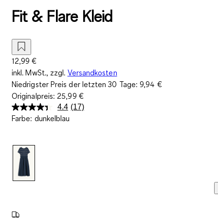
Fit & Flare Kleid
12,99 €
inkl. MwSt., zzgl.
Versandkosten
Niedrigster Preis der letzten 30 Tage:
9,94 €
Originalpreis:
25,99 €
4.4
(17)
17
Farbe
:
dunkelblau
Bewertungen
lesen.
Link
auf
derselben
Seite.