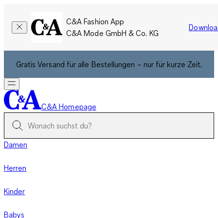
C&A Fashion App
Downloa
C&A Mode GmbH & Co. KG
Gratis Versand für alle Bestellungen – nur für kurze Zeit.
C&A Homepage
Damen
Herren
Kinder
Babys