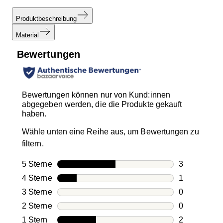
Produktbeschreibung
Material
Bewertungen
Bewertungen können nur von Kund:innen
abgegeben werden, die die Produkte gekauft
haben.
Wähle unten eine Reihe aus, um Bewertungen zu
filtern.
5 Sterne
Sterne
3
3 Bewertung
4 Sterne
Sterne
1
1 Bewertung
3 Sterne
Sterne
0
0 Bewertung
2 Sterne
Sterne
0
0 Bewertung
1 Stern
Sterne
2