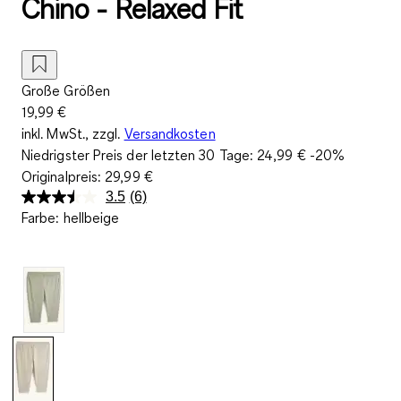
Chino - Relaxed Fit
Große Größen
19,99 €
inkl. MwSt., zzgl.
Versandkosten
Niedrigster Preis der letzten 30 Tage:
24,99 €
-20%
Originalpreis:
29,99 €
3.5
(6)
6
Farbe
:
hellbeige
Bewertungen
lesen.
Link
auf
derselben
Seite.