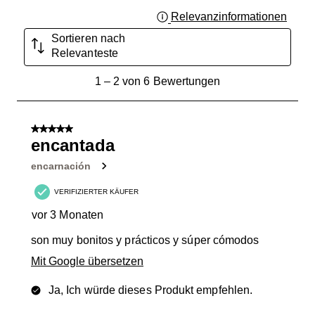
Relevanzinformationen
Zeigt 
Sortieren nach
Relevanteste
1
1
–
2 von 6
Bewertungen
bis
2
von
5 von 5 Sternen.
6
encantada
Bewertungen.
encarnación
VERIFIZIERTER KÄUFER
vor 3 Monaten
son muy bonitos y prácticos y súper cómodos
Mit Google übersetzen
Ja, Ich würde dieses Produkt empfehlen.