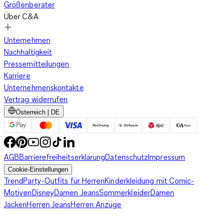
Größenberater
Über C&A
Unternehmen
Nachhaltigkeit
Pressemitteilungen
Karriere
Unternehmenskontakte
Vertrag widerrufen
Österreich | DE
AGB
Barrierefreiheitserklärung
Datenschutz
Impressum
Cookie-Einstellungen
Trend
Party-Outfits für Herren
Kinderkleidung mit Comic-
Motiven
Disney
Damen Jeans
Sommerkleider
Damen
Jacken
Herren Jeans
Herren Anzüge