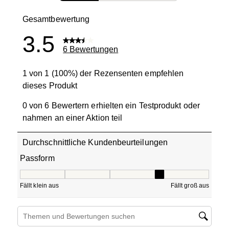
2 Bewertung
Gesamtbewertung
3.5
6 Bewertungen
1 von 1 (100%) der Rezensenten empfehlen
dieses Produkt
0 von 6 Bewertern erhielten ein Testprodukt oder
nahmen an einer Aktion teil
Durchschnittliche Kundenbeurteilungen
Passform
Passform, 4 von 5, wobei 1 gleich Fällt klein aus ist und 5
Fällt klein aus
Fällt groß aus
Suchthemen und Bewertungen Suchregion