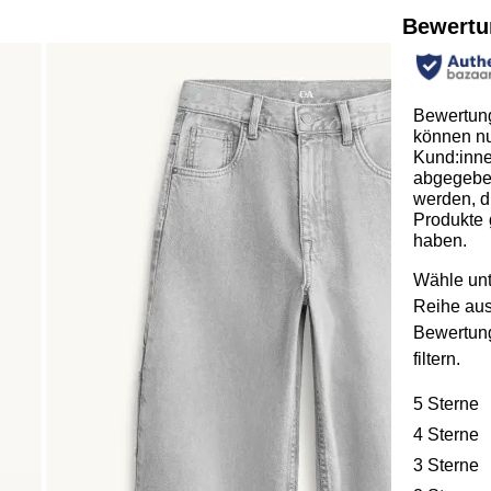
Bewertu
Bewertun
können n
Kund:inn
abgegeb
werden, d
Produkte 
haben.
Wähle unt
Reihe au
Bewertun
filtern.
5 Sterne
S
4 Sterne
S
3 Sterne
S