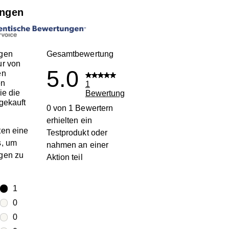
ngen
gen
Gesamtbewertung
ur von
5.0
en
en
1
ie die
Bewertung
gekauft
0 von 1 Bewertern
erhielten ein
en eine
Testprodukt oder
s, um
nahmen an einer
gen zu
Aktion teil
terne
1
1 Bewertung mit 5 Sternen.
terne
0
0 Bewertungen mit 4 Sternen.
terne
0