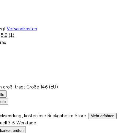
zgl.
Versandkosten
5.0
(1)
Bewertung
rau
lesen.
Link
auf
derselben
Seite.
m groß, trägt Größe 146 (EU)
lle
orb
ücksendung, kostenlose Rückgabe im Store.
Mehr erfahren
tuell 3-5 Werktage
barkeit prüfen