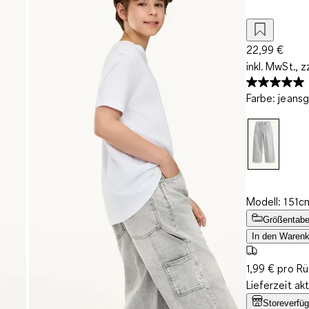
22,99 €
inkl. MwSt., z
Farbe
:
jeansg
Modell: 151c
Größentabe
In den Warenk
1,99 € pro R
Lieferzeit ak
Storeverfüg