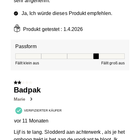
sehr angenehm.
Ja, Ich würde dieses Produkt empfehlen.
Produkt getestet :
1.4.2026
Passform
Passform, 4 von 5, wobei 1 gleich Fällt klein aus ist und
Fällt klein aus
Fällt groß aus
2 von 5 Sternen.
Badpak
Marie
VERIFIZIERTER KÄUFER
vor 11 Monaten
Lijf is te lang. Slodderd aan achterwerk , als je het
omhoog trekt is het aan de voorkant te bloot. Ik