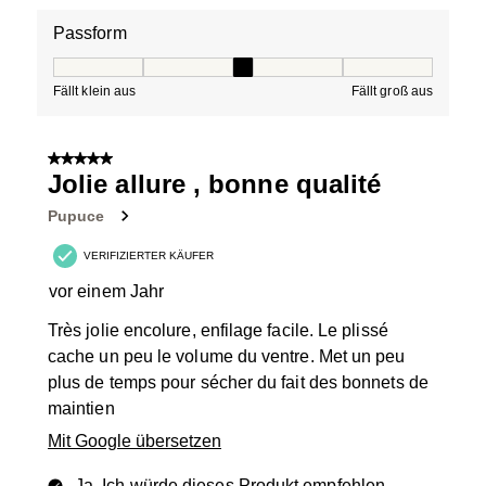
Passform
Passform, 3 von 5, wobei 1 gleich Fällt klein aus ist und
Fällt klein aus
Fällt groß aus
5 von 5 Sternen.
Jolie allure , bonne qualité
Pupuce
VERIFIZIERTER KÄUFER
vor einem Jahr
Très jolie encolure, enfilage facile. Le plissé
cache un peu le volume du ventre. Met un peu
plus de temps pour sécher du fait des bonnets de
maintien
Mit Google übersetzen
Ja, Ich würde dieses Produkt empfehlen.