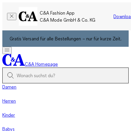
C&A Fashion App
Downloa
C&A Mode GmbH & Co. KG
Gratis Versand für alle Bestellungen – nur für kurze Zeit.
C&A Homepage
Damen
Herren
Kinder
Babys