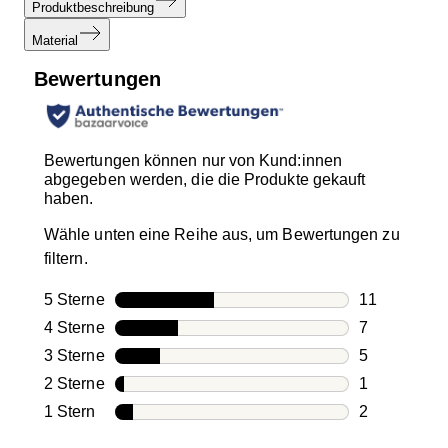
Produktbeschreibung
Material
Bewertungen
Bewertungen können nur von Kund:innen
abgegeben werden, die die Produkte gekauft
haben.
Wähle unten eine Reihe aus, um Bewertungen zu
filtern.
5 Sterne
Sterne
11
11 Bewertun
4 Sterne
Sterne
7
7 Bewertung
3 Sterne
Sterne
5
5 Bewertung
2 Sterne
Sterne
1
1 Bewertung
1 Stern
Sterne
2
2 Bewertung