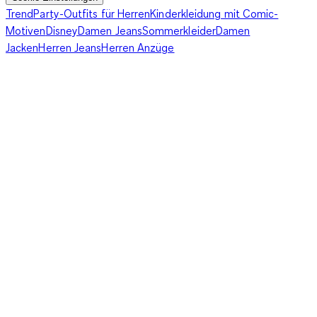
Trend
Party-Outfits für Herren
Kinderkleidung mit Comic-
Motiven
Disney
Damen Jeans
Sommerkleider
Damen
Jacken
Herren Jeans
Herren Anzüge