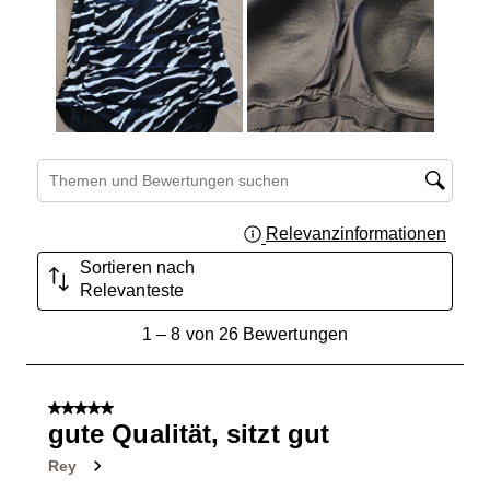
Suchthemen und Bewertungen Suchregion
Relevanzinformationen
Zeigt 
Sortieren nach
Relevanteste
1
1
–
8 von 26
Bewertungen
bis
8
von
5 von 5 Sternen.
26
gute Qualität, sitzt gut
Bewertungen.
Rey