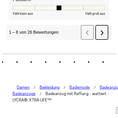
Passform, 3 von 5, wobei 1 gleich Fällt klein aus ist und
Fällt klein aus
Fällt groß aus
1
–
8 von 26
Bewertungen
Zurück
Bewertungen
Weiter
Bewertu
Damen
Bekleidung
Bademode
Badeanz
Badeanzüge
Badeanzug mit Raffung - wattiert -
LYCRA® XTRA LIFE™