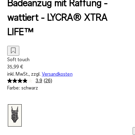
Badeanzug mit Raffung -
wattiert - LYCRA® XTRA
LIFE™
Soft touch
35,99 €
inkl. MwSt., zzgl.
Versandkosten
3.9
(26)
26
Farbe
:
schwarz
Bewertungen
lesen.
Link
auf
derselben
Seite.