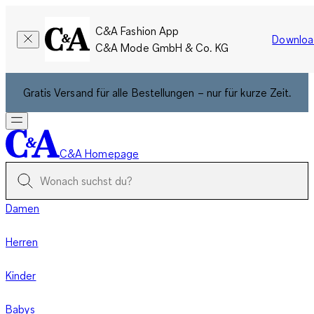
C&A Fashion App
Downloa
C&A Mode GmbH & Co. KG
Gratis Versand für alle Bestellungen – nur für kurze Zeit.
C&A Homepage
Damen
Herren
Kinder
Babys