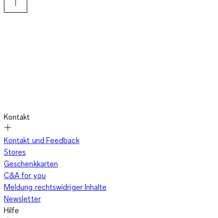
Wintermützen für Babys: Stilvoll durch den Winter
Wintermützen für Babys sind heute nicht nur funktional,
sondern auch modisch ein echtes Highlight. Von klassischen
Strickmützen mit Bommel über trendige Beanies bis hin zu
gefütterten Modellen mit Ohrenschutz – für jeden Stil gibt es
die passende Mütze. Die Farbpalette reicht von zarten
Kontakt
Pastelltönen bis hin zu kräftigen Farben, die jedes Outfit
aufpeppen. Egal, ob du es eher schlicht oder auffällig magst –
Kontakt und Feedback
mit der richtigen Baby-Wintermütze setzt du modische
Stores
Akzente und hältst dein Baby gleichzeitig wohlig warm.
Geschenkkarten
C&A for you
Meldung rechtswidriger Inhalte
Materialien und Komfort bei Wintermützen
Newsletter
Hilfe