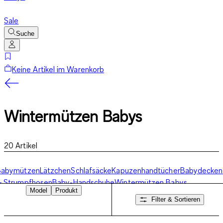
Sale
Suche
Keine Artikel im Warenkorb
Wintermützen Babys
20
Artikel
Babymützen
Lätzchen
Schlafsäcke
Kapuzenhandtücher
Babydecken
& Strumpfhosen
Baby-Handschuhe
Wintermützen Babys
Model
Produkt
Filter & Sortieren