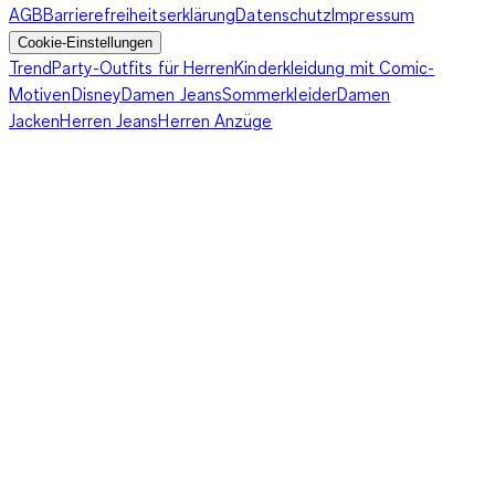
für Babys sollten weder zu eng sitzen noch zu locker sein.
AGB
Barrierefreiheitserklärung
Datenschutz
Impressum
Achte auf die richtige Größe. Besonders praktisch: viele
Cookie-Einstellungen
Mützenmodelle wachsen dank dehnbarer Materialien ein
Trend
Party-Outfits für Herren
Kinderkleidung mit Comic-
kleines Stück mit.
Motiven
Disney
Damen Jeans
Sommerkleider
Damen
Jacken
Herren Jeans
Herren Anzüge
Die richtige Wintermütze für dein Baby als
Geschenkidee
Ob zur Geburt, Taufe oder einfach als liebevolle
Aufmerksamkeit im Winter – Wintermützen für Babys sind
auch eine wunderbare Geschenkidee. Sie verbinden
Nützlichkeit mit Stil und zeigen, dass du dir Gedanken
gemacht hast. Besonders beliebt sind Sets mit passendem
Schal oder Handschuhen – so ist das kleine Winteroutfit gleich
komplett. In unserem Sortiment findest du viele verschiedene
Varianten, die sowohl Jungen als auch Mädchen begeistern.