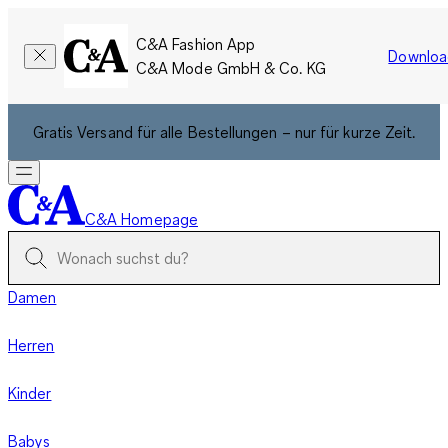
C&A Fashion App
Downloa
C&A Mode GmbH & Co. KG
Gratis Versand für alle Bestellungen – nur für kurze Zeit.
C&A Homepage
Damen
Herren
Kinder
Babys