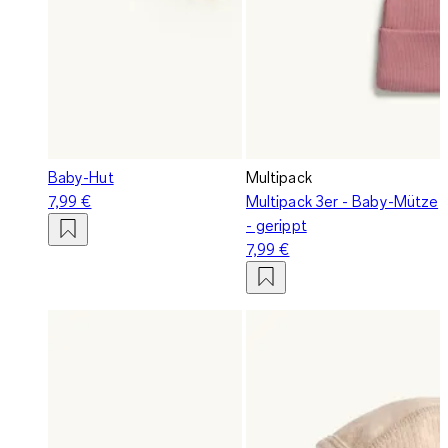
Baby-Hut
Multipack
7,99 €
Multipack 3er - Baby-Mütze
- gerippt
7,99 €