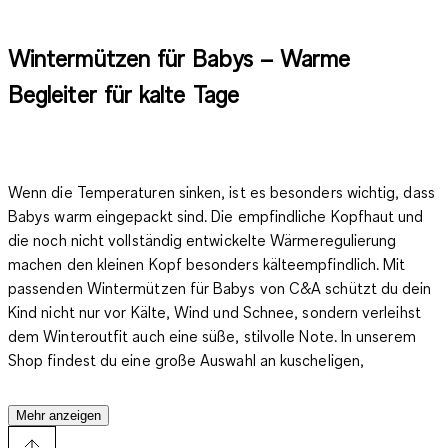
Wintermützen für Babys – Warme
Begleiter für kalte Tage
Wenn die Temperaturen sinken, ist es besonders wichtig, dass
Babys warm eingepackt sind. Die empfindliche Kopfhaut und
die noch nicht vollständig entwickelte Wärmeregulierung
machen den kleinen Kopf besonders kälteempfindlich. Mit
passenden Wintermützen für Babys von C&A schützt du dein
Kind nicht nur vor Kälte, Wind und Schnee, sondern verleihst
dem Winteroutfit auch eine süße, stilvolle Note. In unserem
Shop findest du eine große Auswahl an kuscheligen,
modischen und praktischen Wintermützen für
Babys
– ideal
für jeden Geschmack und jede Wetterlage.
Mehr anzeigen