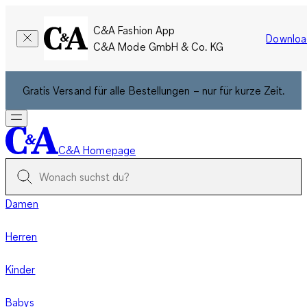
C&A Fashion App
Downloa
C&A Mode GmbH & Co. KG
Gratis Versand für alle Bestellungen – nur für kurze Zeit.
C&A Homepage
Damen
Herren
Kinder
Babys