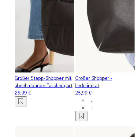
Großer Stepp-Shopper mit
Großer Shopper -
abnehmbarem Taschengurt
Lederimitat
25,99 €
25,99 €