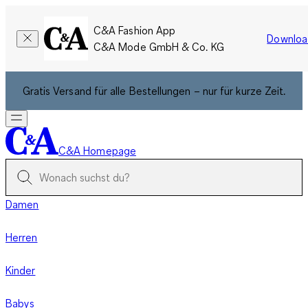
C&A Fashion App
Downloa
C&A Mode GmbH & Co. KG
Gratis Versand für alle Bestellungen – nur für kurze Zeit.
C&A Homepage
Damen
Herren
Kinder
Babys