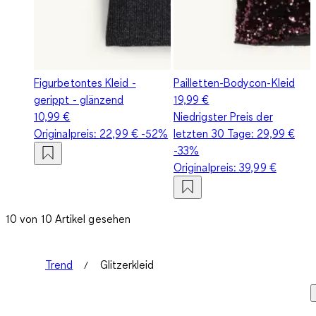
Figurbetontes Kleid -
Pailletten-Bodycon-Kleid
gerippt - glänzend
19,99 €
10,99 €
Niedrigster Preis der
Originalpreis:
22,99 €
-52%
letzten 30 Tage:
29,99 €
-33%
Originalpreis:
39,99 €
10 von 10 Artikel gesehen
Trend
Glitzerkleid