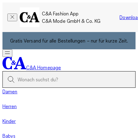
C&A Fashion App
Downloa
C&A Mode GmbH & Co. KG
Gratis Versand für alle Bestellungen – nur für kurze Zeit.
C&A Homepage
Damen
Herren
Kinder
Babys