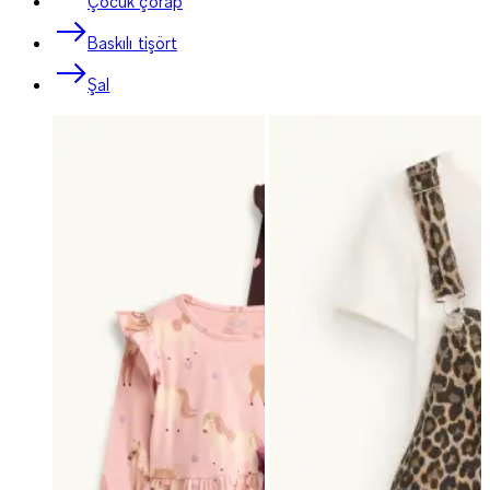
Çocuk çorap
Baskılı tişört
Şal