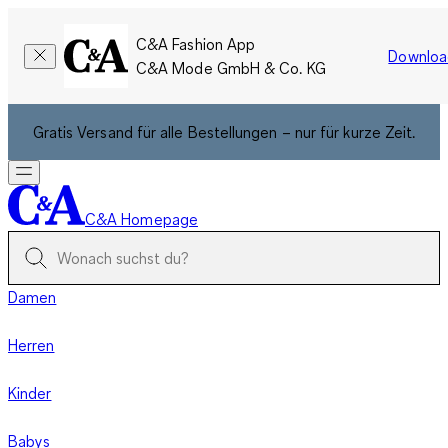
C&A Fashion App
Downloa
C&A Mode GmbH & Co. KG
Gratis Versand für alle Bestellungen – nur für kurze Zeit.
C&A Homepage
Damen
Herren
Kinder
Babys