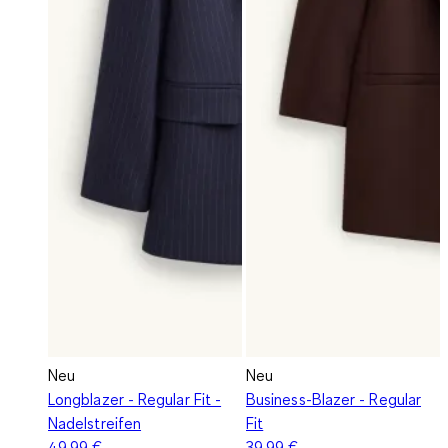
Neu
Neu
Longblazer - Regular Fit -
Business-Blazer - Regular
Nadelstreifen
Fit
49,99 €
39,99 €