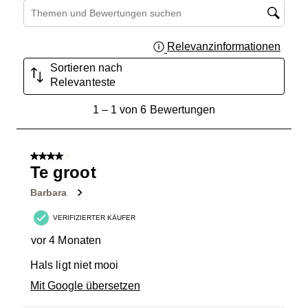
Suchthemen und Bewertungen Suchregion
Relevanzinformationen
Zeigt 
Sortieren nach
Relevanteste
1
1
–
1 von 6
Bewertungen
bis
1
von
4 von 5 Sternen.
6
Te groot
Bewertungen.
Barbara
VERIFIZIERTER KÄUFER
vor 4 Monaten
Hals ligt niet mooi
Mit Google übersetzen