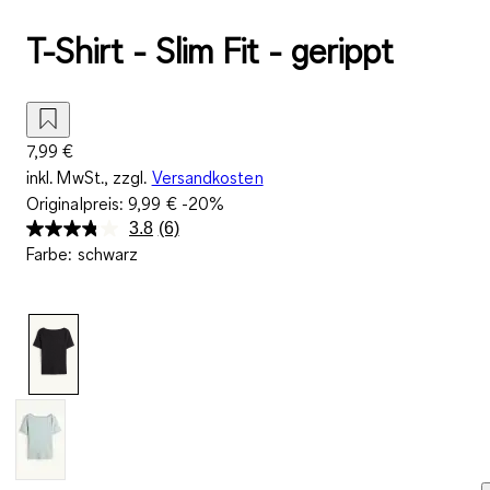
T-Shirt - Slim Fit - gerippt
7,99 €
inkl. MwSt., zzgl.
Versandkosten
Originalpreis:
9,99 €
-20%
3.8
(6)
6
Farbe
:
schwarz
Bewertungen
lesen.
Link
auf
derselben
Seite.