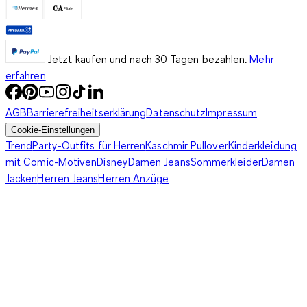
Jetzt kaufen und nach 30 Tagen bezahlen.
Mehr
erfahren
AGB
Barrierefreiheitserklärung
Datenschutz
Impressum
Cookie-Einstellungen
Trend
Party-Outfits für Herren
Kaschmir Pullover
Kinderkleidung
mit Comic-Motiven
Disney
Damen Jeans
Sommerkleider
Damen
Jacken
Herren Jeans
Herren Anzüge