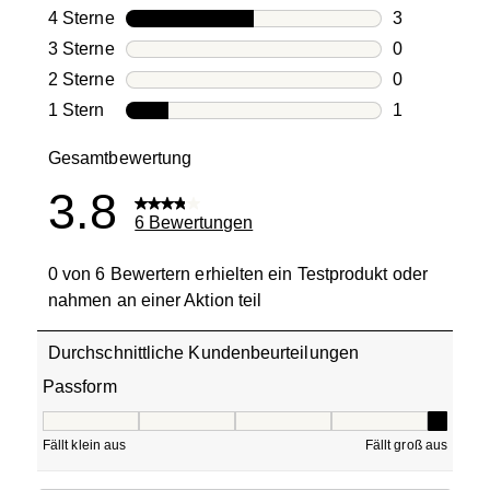
2 Bewertung
4 Sterne
Sterne
3
3 Bewertung
3 Sterne
Sterne
0
0 Bewertung
2 Sterne
Sterne
0
0 Bewertung
1 Stern
Sterne
1
1 Bewertung 
Gesamtbewertung
3.8
6 Bewertungen
0 von 6 Bewertern erhielten ein Testprodukt oder
nahmen an einer Aktion teil
Durchschnittliche Kundenbeurteilungen
Passform
Passform, 5 von 5, wobei 1 gleich Fällt klein aus ist und 5
Fällt klein aus
Fällt groß aus