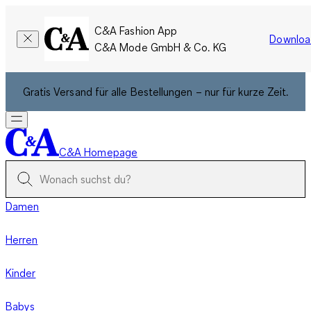
C&A Fashion App
Downloa
C&A Mode GmbH & Co. KG
Gratis Versand für alle Bestellungen – nur für kurze Zeit.
C&A Homepage
Damen
Herren
Kinder
Babys