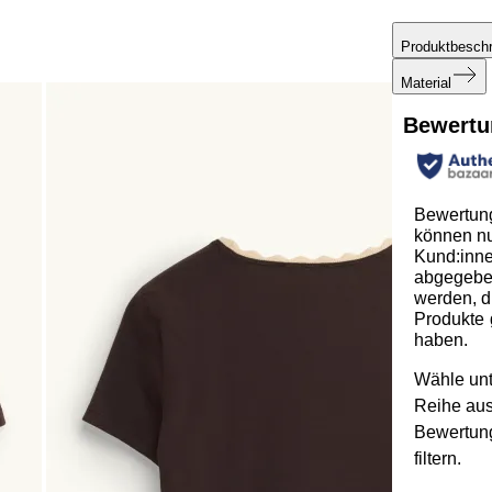
Produktbesch
Material
Bewertu
Bewertun
können n
Kund:inn
abgegeb
werden, d
Produkte 
haben.
Wähle unt
Reihe au
Bewertun
filtern.