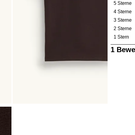
5 Sterne
S
4 Sterne
S
3 Sterne
S
2 Sterne
S
1 Stern
St
1
1 Bewe
bis
0
von
1
Bewertung.