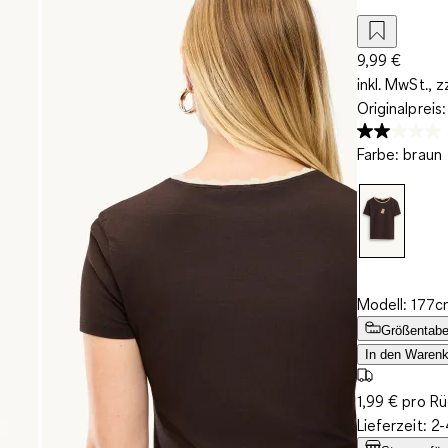
9,99 €
inkl. MwSt., z
Originalpreis
Farbe
:
braun
Modell: 177c
Größentabe
In den Warenk
1,99 € pro R
Lieferzeit: 