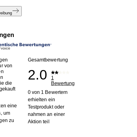
reibung
ngen
gen
Gesamtbewertung
ur von
2.0
en
en
1
ie die
Bewertung
gekauft
0 von 1 Bewertern
erhielten ein
en eine
Testprodukt oder
s, um
nahmen an einer
gen zu
Aktion teil