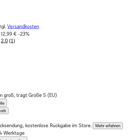
zgl.
Versandkosten
:
12,99 €
-23%
2.0
(1)
Bewertung
lesen.
Link
auf
derselben
Seite.
m groß, trägt Größe S (EU)
lle
orb
ücksendung, kostenlose Rückgabe im Store.
Mehr erfahren
2-4 Werktage