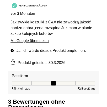
VERIFIZIERTER KÄUFER
vor 3 Monaten
Jak zwykle koszulki z C&A nie zawodzą.jakość
bardzo dobra ,cena rozsądna.Juz mam w planie
zakup kolejnych kolorów
Mit Google übersetzen
Ja, Ich würde dieses Produkt empfehlen.
Produkt getestet :
30.3.2026
Passform
Passform, 3 von 5, wobei 1 gleich Fällt klein aus ist und
Fällt klein aus
Fällt groß aus
3 Bewertungen ohne