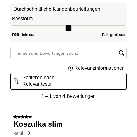
Durchschnittliche Kundenbeurteilungen
Passform
Passform, 3 von 5, wobei 1 gleich Fällt klein aus ist und 5
Fällt klein aus
Fällt groß aus
Suchthemen und Bewertungen Suchregion
Relevanzinformationen
Zeigt 
Sortieren nach
Relevanteste
1
1
–
1 von 4
Bewertungen
bis
1
von
5 von 5 Sternen.
4
Koszulka slim
Bewertungen.
kami