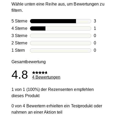
Wähle unten eine Reihe aus, um Bewertungen zu
filtern.
5 Sterne
Sterne
3
3 Bewertung
4 Sterne
Sterne
1
1 Bewertung
3 Sterne
Sterne
0
0 Bewertung
2 Sterne
Sterne
0
0 Bewertung
1 Stern
Sterne
0
0 Bewertung
Gesamtbewertung
4.8
4 Bewertungen
1 von 1 (100%) der Rezensenten empfehlen
dieses Produkt
0 von 4 Bewertern erhielten ein Testprodukt oder
nahmen an einer Aktion teil