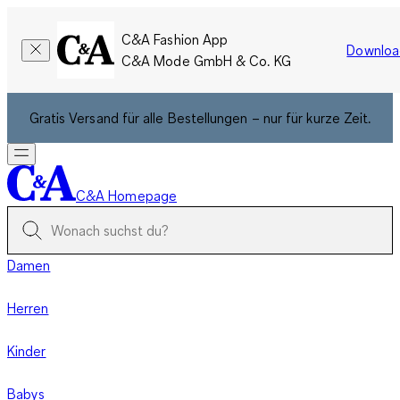
C&A Fashion App
Downloa
C&A Mode GmbH & Co. KG
Gratis Versand für alle Bestellungen – nur für kurze Zeit.
C&A Homepage
Damen
Herren
Kinder
Babys