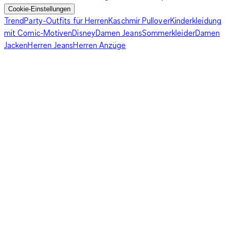
Cookie-Einstellungen
Trend
Party-Outfits für Herren
Kaschmir Pullover
Kinderkleidung
mit Comic-Motiven
Disney
Damen Jeans
Sommerkleider
Damen
Jacken
Herren Jeans
Herren Anzüge