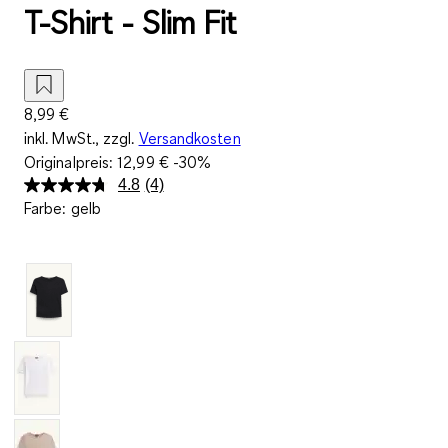
T-Shirt - Slim Fit
8,99 €
inkl. MwSt., zzgl.
Versandkosten
Originalpreis:
12,99 €
-30%
4.8
(4)
4
Farbe
:
gelb
Bewertungen
lesen.
Link
auf
derselben
Seite.