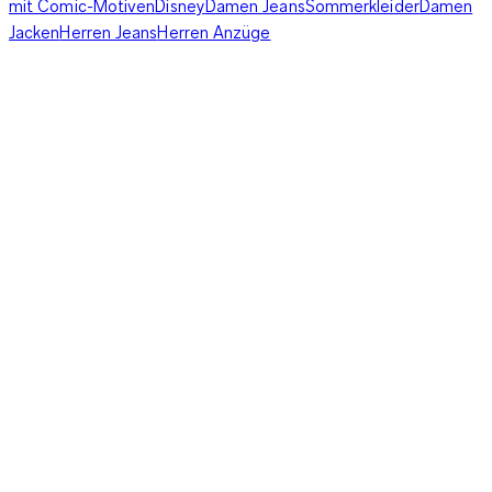
mit Comic-Motiven
Disney
Damen Jeans
Sommerkleider
Damen
Jacken
Herren Jeans
Herren Anzüge