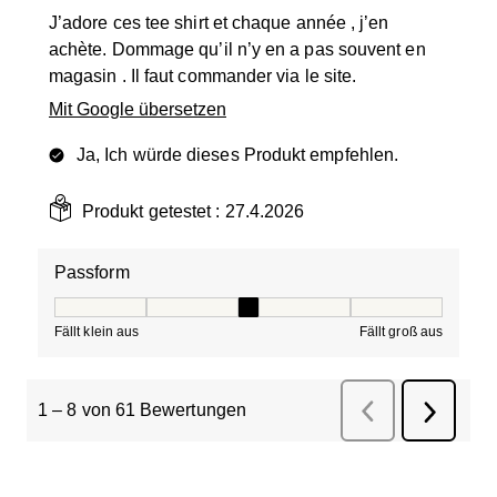
J’adore ces tee shirt et chaque année , j’en
achète. Dommage qu’il n’y en a pas souvent en
magasin . Il faut commander via le site.
Mit Google übersetzen
Ja, Ich würde dieses Produkt empfehlen.
Produkt getestet :
27.4.2026
Passform
Passform, 3 von 5, wobei 1 gleich Fällt klein aus ist und
Fällt klein aus
Fällt groß aus
1
–
8 von 61
Bewertungen
Zurück
Bewertungen
Weiter
Bewertu