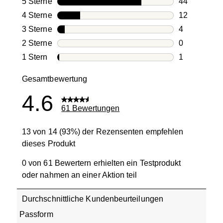
5 Sterne
Sterne
44
44 Bewertun
4 Sterne
Sterne
12
12 Bewertun
3 Sterne
Sterne
4
4 Bewertung
2 Sterne
Sterne
0
0 Bewertung
1 Stern
Sterne
1
1 Bewertung 
Gesamtbewertung
4.6
61 Bewertungen
13 von 14 (93%) der Rezensenten empfehlen
dieses Produkt
0 von 61 Bewertern erhielten ein Testprodukt
oder nahmen an einer Aktion teil
Durchschnittliche Kundenbeurteilungen
Passform