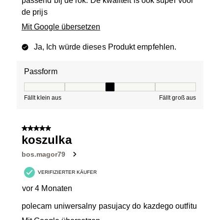
passend bij de rok. De kwaliteit is ook super voor
de prijs
Mit Google übersetzen
Ja, Ich würde dieses Produkt empfehlen.
Passform
Passform, 3 von 5, wobei 1 gleich Fällt klein aus ist und
Fällt klein aus
Fällt groß aus
5 von 5 Sternen.
koszulka
bos.magor79
VERIFIZIERTER KÄUFER
vor 4 Monaten
polecam uniwersalny pasujacy do kazdego outfitu