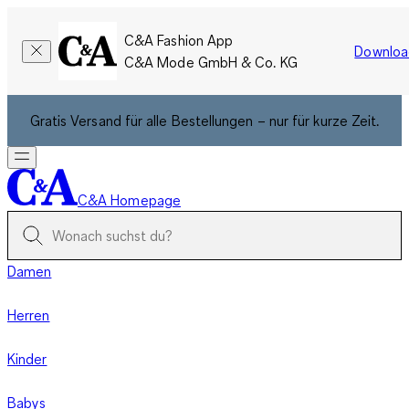
C&A Fashion App
Downloa
C&A Mode GmbH & Co. KG
Gratis Versand für alle Bestellungen – nur für kurze Zeit.
C&A Homepage
Damen
Herren
Kinder
Babys