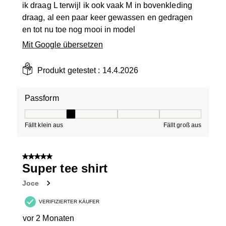
ik draag L terwijl ik ook vaak M in bovenkleding
draag, al een paar keer gewassen en gedragen
en tot nu toe nog mooi in model
Mit Google übersetzen
Produkt getestet :
14.4.2026
Passform
Passform, 2 von 5, wobei 1 gleich Fällt klein aus ist und
Fällt klein aus
Fällt groß aus
5 von 5 Sternen.
Super tee shirt
Joce
VERIFIZIERTER KÄUFER
vor 2 Monaten