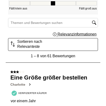
Passform, 2.769230769230769 von 5, wobei 1 gleich Fällt 
Fällt klein aus
Fällt groß aus
Suchthemen und Bewertungen Suchregion
Relevanzinformationen
Zeigt 
Sortieren nach
Relevanteste
1
1
–
8 von 61
Bewertungen
bis
8
von
3 von 5 Sternen.
61
Eine Größe größer bestellen
Bewertungen.
Charlotte
VERIFIZIERTER KÄUFER
vor einem Jahr