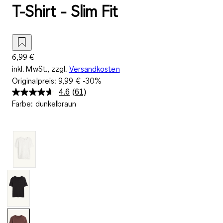
T-Shirt - Slim Fit
6,99 €
inkl. MwSt., zzgl.
Versandkosten
Originalpreis:
9,99 €
-30%
4.6
(61)
61
Farbe
:
dunkelbraun
Bewertungen
lesen.
Link
auf
derselben
Seite.