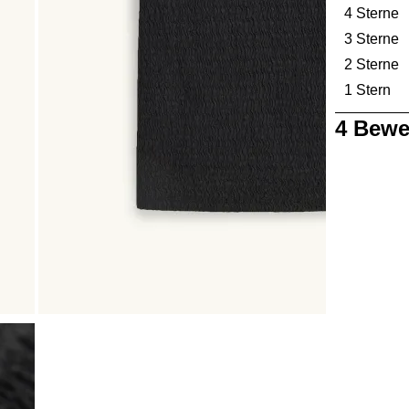
4 Sterne
S
3 Sterne
S
2 Sterne
S
1 Stern
St
1
4 Bewe
bis
0
von
4
Bewertungen