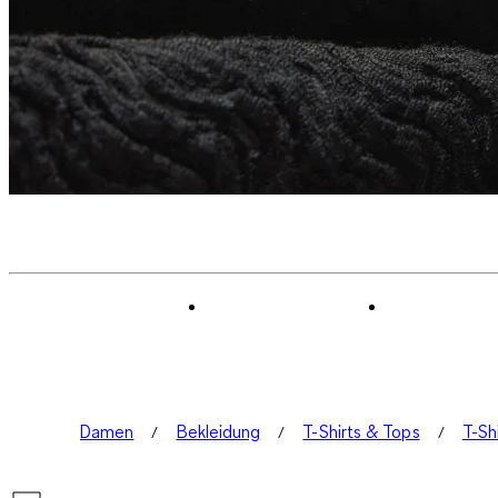
Damen
Bekleidung
T-Shirts & Tops
T-Sh