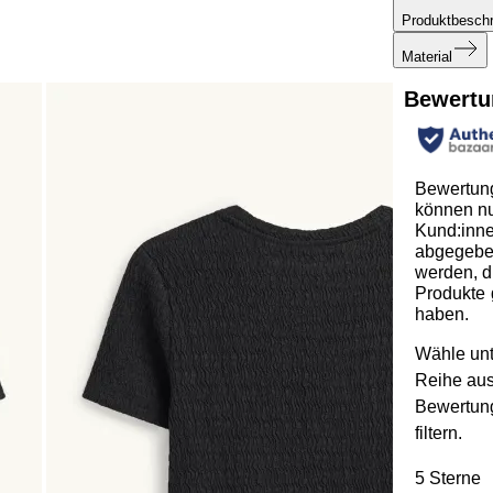
Produktbesch
Material
Bewertu
Bewertun
können n
Kund:inn
abgegeb
werden, d
Produkte 
haben.
Wähle unt
Reihe au
Bewertun
filtern.
5 Sterne
S