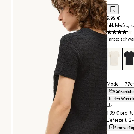
9,99 €
inkl. MwSt., z
Farbe
:
schwa
Modell: 177c
Größentabe
In den Warenk
1,99 € pro R
Lieferzeit: 
Storeverfüg