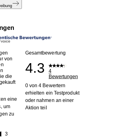
reibung
ngen
gen
Gesamtbewertung
ur von
4.3
en
en
4
ie die
Bewertungen
gekauft
0 von 4 Bewertern
erhielten ein Testprodukt
en eine
oder nahmen an einer
s, um
Aktion teil
gen zu
terne
3