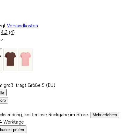
zgl.
Versandkosten
4.3
(4)
4
rz
Bewertungen
lesen.
Link
auf
derselben
Seite.
m groß, trägt Größe S (EU)
lle
orb
ücksendung, kostenlose Rückgabe im Store.
Mehr erfahren
2-4 Werktage
barkeit prüfen