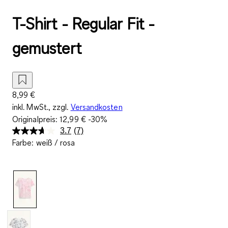
T-Shirt - Regular Fit -
gemustert
8,99 €
inkl. MwSt., zzgl.
Versandkosten
Originalpreis:
12,99 €
-30%
3.7
(7)
7
Farbe
:
weiß / rosa
Bewertungen
lesen.
Link
auf
derselben
Seite.