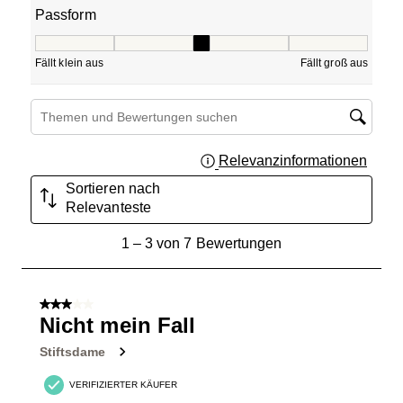
Passform
Passform, 3.3333333333333335 von 5, wobei 1 gleich Fällt
Fällt klein aus
Fällt groß aus
Suchthemen und Bewertungen Suchregion
Relevanzinformationen
Zeigt 
Sortieren nach
Relevanteste
1
1
–
3 von 7
Bewertungen
bis
3
von
3 von 5 Sternen.
7
Nicht mein Fall
Bewertungen.
Stiftsdame
VERIFIZIERTER KÄUFER