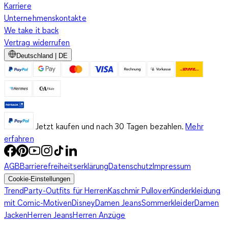
Karriere
Unternehmenskontakte
We take it back
Vertrag widerrufen
Deutschland | DE
Jetzt kaufen und nach 30 Tagen bezahlen.
Mehr
erfahren
AGB
Barrierefreiheitserklärung
Datenschutz
Impressum
Cookie-Einstellungen
Trend
Party-Outfits für Herren
Kaschmir Pullover
Kinderkleidung
mit Comic-Motiven
Disney
Damen Jeans
Sommerkleider
Damen
Jacken
Herren Jeans
Herren Anzüge