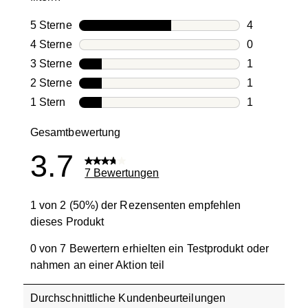
5 Sterne
Sterne
4
4 Bewertung
4 Sterne
Sterne
0
0 Bewertung
3 Sterne
Sterne
1
1 Bewertung
2 Sterne
Sterne
1
1 Bewertung
1 Stern
Sterne
1
1 Bewertung 
Gesamtbewertung
3.7
7 Bewertungen
1 von 2 (50%) der Rezensenten empfehlen
dieses Produkt
0 von 7 Bewertern erhielten ein Testprodukt oder
nahmen an einer Aktion teil
Durchschnittliche Kundenbeurteilungen