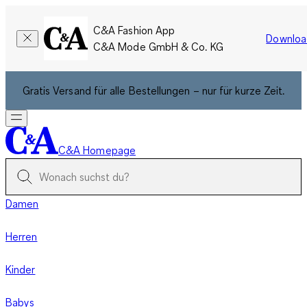
C&A Fashion App
Downloa
C&A Mode GmbH & Co. KG
Gratis Versand für alle Bestellungen – nur für kurze Zeit.
C&A Homepage
Damen
Herren
Kinder
Babys