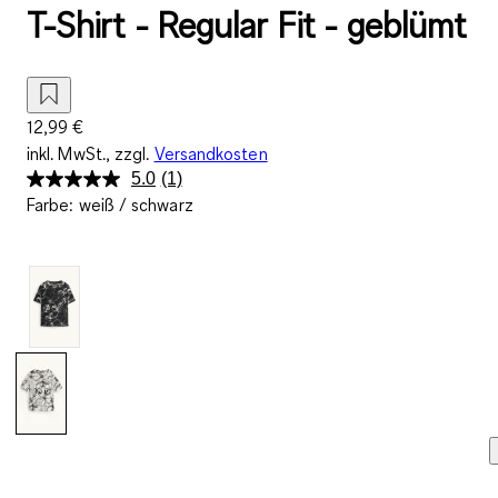
T-Shirt - Regular Fit - geblümt
12,99 €
inkl. MwSt., zzgl.
Versandkosten
5.0
(1)
Bewertung
Farbe
:
weiß / schwarz
lesen.
Link
auf
derselben
Seite.