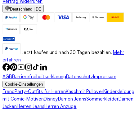
Vertrag widerrufen
Deutschland | DE
Jetzt kaufen und nach 30 Tagen bezahlen.
Mehr
erfahren
AGB
Barrierefreiheitserklärung
Datenschutz
Impressum
Cookie-Einstellungen
Trend
Party-Outfits für Herren
Kaschmir Pullover
Kinderkleidung
mit Comic-Motiven
Disney
Damen Jeans
Sommerkleider
Damen
Jacken
Herren Jeans
Herren Anzüge