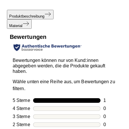
Produktbeschreibung
Material
Bewertungen
Bewertungen können nur von Kund:innen
abgegeben werden, die die Produkte gekauft
haben.
Wähle unten eine Reihe aus, um Bewertungen zu
filtern.
5 Sterne
Sterne
1
1 Bewertung
4 Sterne
Sterne
0
0 Bewertung
3 Sterne
Sterne
0
0 Bewertung
2 Sterne
Sterne
0