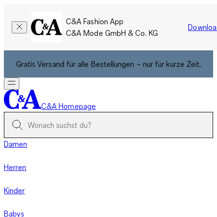
C&A Fashion App
Downloa
C&A Mode GmbH & Co. KG
Gratis Versand für alle Bestellungen – nur für kurze Zeit.
C&A Homepage
Damen
Herren
Kinder
Babys