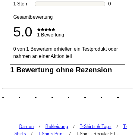
0 Bewertung
1 Stern
Sterne
0
0 Bewertung
Gesamtbewertung
5.0
1 Bewertung
0 von 1 Bewertern erhielten ein Testprodukt oder
nahmen an einer Aktion teil
1
1 Bewertung ohne Rezension
bis
0
von
1
Bewertung.
Damen
Bekleidung
T-Shirts & Tops
T-
Shirts
T-Shirts Print
T-Shirt - Regular Fit -