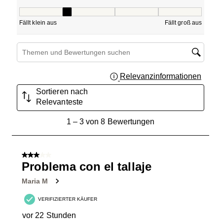
Passform, 2 von 5, wobei 1 gleich Fällt klein aus ist und 5
Fällt klein aus
Fällt groß aus
Suchthemen und Bewertungen Suchregion
Relevanzinformationen
Zeigt 
Sortieren nach
Relevanteste
1
1
–
3 von 8
Bewertungen
bis
3
von
3 von 5 Sternen.
8
Problema con el tallaje
Bewertungen.
Maria M
VERIFIZIERTER KÄUFER
vor 22 Stunden