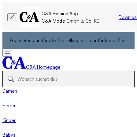
C&A Fashion App
Downloa
C&A Mode GmbH & Co. KG
Gratis Versand für alle Bestellungen – nur für kurze Zeit.
C&A Homepage
Damen
Herren
Kinder
Babys