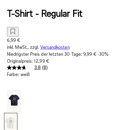
T-Shirt - Regular Fit
6,99 €
inkl. MwSt., zzgl.
Versandkosten
Niedrigster Preis der letzten 30 Tage:
9,99 €
-30%
Originalpreis:
12,99 €
3.8
(8)
8
Farbe
:
weiß
Bewertungen
lesen.
Link
auf
derselben
Seite.