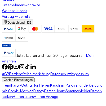
Unternehmenskontakte
We take it back
Vertrag widerrufen
Deutschland | DE
Jetzt kaufen und nach 30 Tagen bezahlen.
Mehr
erfahren
AGB
Barrierefreiheitserklärung
Datenschutz
Impressum
Cookie-Einstellungen
Trend
Party-Outfits für Herren
Kaschmir Pullover
Kinderkleidung
mit Comic-Motiven
Disney
Damen Jeans
Sommerkleider
Damen
Jacken
Herren Jeans
Herren Anzüge