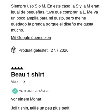
Siempre uso S o M. En este caso la S y la M eran
igual de pequeñas, tuve que comprar la L. Me va
un poco amplia para mí gusto, pero me he
quedado la prenda porque el diseño me gusta
mucho.
Mit Google übersetzen
Produkt getestet :
27.7.2026
4 von 5 Sternen.
Beau t shirt
Videl
VERIFIZIERTER KÄUFER
vor einem Monat
Joli t shirt, taille un peu plus petit