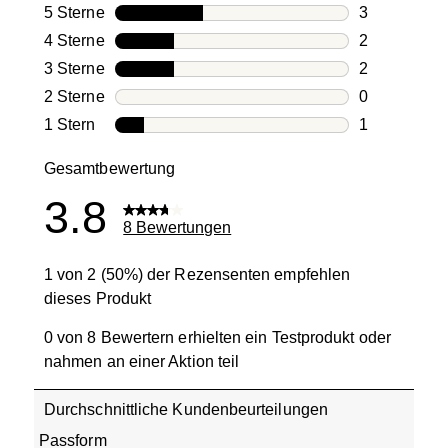
5 Sterne
Sterne
3
3 Bewertung
4 Sterne
Sterne
2
2 Bewertung
3 Sterne
Sterne
2
2 Bewertung
2 Sterne
Sterne
0
0 Bewertung
1 Stern
Sterne
1
1 Bewertung 
Gesamtbewertung
3.8
8 Bewertungen
1 von 2 (50%) der Rezensenten empfehlen
dieses Produkt
0 von 8 Bewertern erhielten ein Testprodukt oder
nahmen an einer Aktion teil
Durchschnittliche Kundenbeurteilungen
Passform