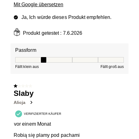
Mit Google übersetzen
Ja, Ich würde dieses Produkt empfehlen.
Produkt getestet :
7.6.2026
Passform
Passform, 2 von 5, wobei 1 gleich Fällt klein aus ist und
Fällt klein aus
Fällt groß aus
1 von 5 Sternen.
Slaby
Alicja
VERIFIZIERTER KÄUFER
vor einem Monat
Robią się plamy pod pachami