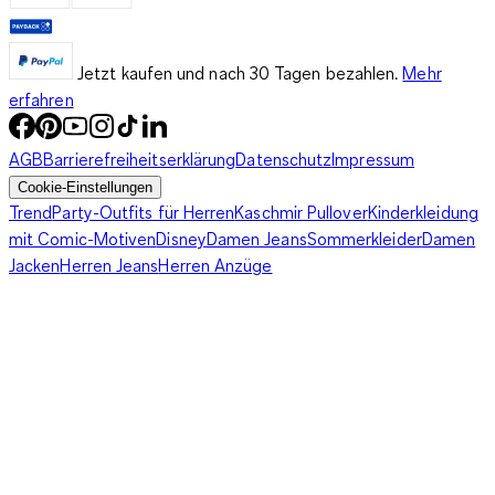
Jetzt kaufen und nach 30 Tagen bezahlen.
Mehr
erfahren
AGB
Barrierefreiheitserklärung
Datenschutz
Impressum
Cookie-Einstellungen
Trend
Party-Outfits für Herren
Kaschmir Pullover
Kinderkleidung
mit Comic-Motiven
Disney
Damen Jeans
Sommerkleider
Damen
Jacken
Herren Jeans
Herren Anzüge