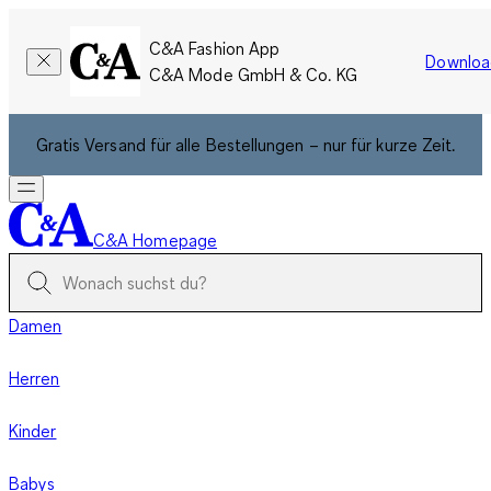
C&A Fashion App
Downloa
C&A Mode GmbH & Co. KG
Gratis Versand für alle Bestellungen – nur für kurze Zeit.
C&A Homepage
Damen
Herren
Kinder
Babys