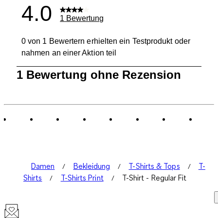
4.0
1 Bewertung
0 von 1 Bewertern erhielten ein Testprodukt oder
nahmen an einer Aktion teil
1
1 Bewertung ohne Rezension
bis
0
von
1
Bewertung.
Damen
Bekleidung
T-Shirts & Tops
T-
Shirts
T-Shirts Print
T-Shirt - Regular Fit