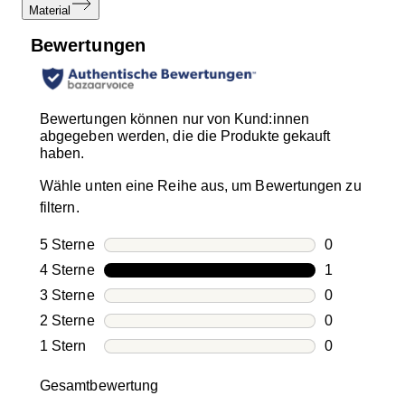
Material
Bewertungen
Bewertungen können nur von Kund:innen
abgegeben werden, die die Produkte gekauft
haben.
Wähle unten eine Reihe aus, um Bewertungen zu
filtern.
5 Sterne
Sterne
0
0 Bewertung
4 Sterne
Sterne
1
1 Bewertung
3 Sterne
Sterne
0
0 Bewertung
2 Sterne
Sterne
0
0 Bewertung
1 Stern
Sterne
0
0 Bewertung
Gesamtbewertung