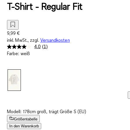
T-Shirt - Regular Fit
9,99 €
inkl. MwSt., zzgl.
Versandkosten
4.0
(1)
Bewertung
Farbe
:
weiß
lesen.
Link
auf
derselben
Seite.
Modell: 178cm groß, trägt Größe S (EU)
Größentabelle
In den Warenkorb