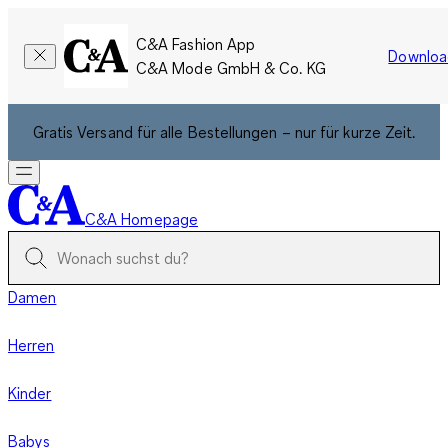
C&A Fashion App
Downloa
C&A Mode GmbH & Co. KG
Gratis Versand für alle Bestellungen – nur für kurze Zeit.
C&A Homepage
Damen
Herren
Kinder
Babys