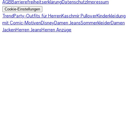
AGB
Barrierefreiheitserklärung
Datenschutz
Impressum
Cookie-Einstellungen
Trend
Party-Outfits für Herren
Kaschmir Pullover
Kinderkleidung
mit Comic-Motiven
Disney
Damen Jeans
Sommerkleider
Damen
Jacken
Herren Jeans
Herren Anzüge