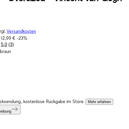
zgl.
Versandkosten
:
12,99 €
-23%
5.0
(3)
3
lbraun
Bewertungen
lesen.
Link
auf
derselben
Seite.
ücksendung, kostenlose Rückgabe im Store.
Mehr erfahren
reibung