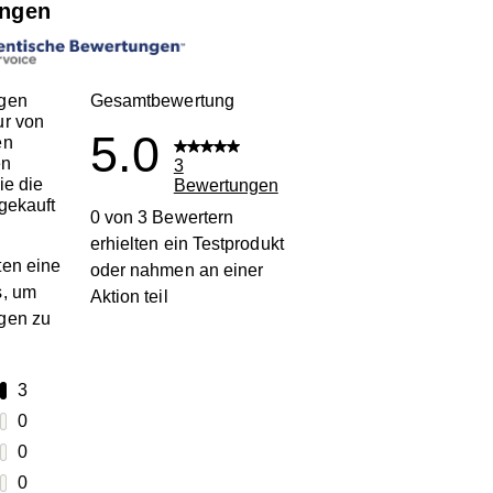
ngen
gen
Gesamtbewertung
ur von
5.0
en
en
3
ie die
Bewertungen
gekauft
0 von 3 Bewertern
erhielten ein Testprodukt
en eine
oder nahmen an einer
s, um
Aktion teil
gen zu
terne
3
3 Bewertungen mit 5 Sternen.
terne
0
0 Bewertungen mit 4 Sternen.
terne
0
0 Bewertungen mit 3 Sternen.
terne
0