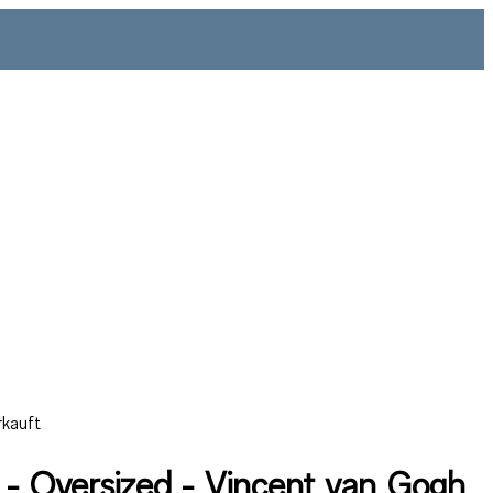
rkauft
t - Oversized - Vincent van Gogh