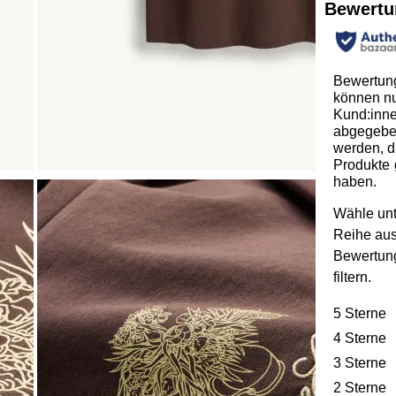
Bewertu
Bewertun
können n
Kund:inn
abgegeb
werden, d
Produkte 
haben.
Wähle unt
Reihe au
Bewertun
filtern.
5 Sterne
S
4 Sterne
S
3 Sterne
S
2 Sterne
S