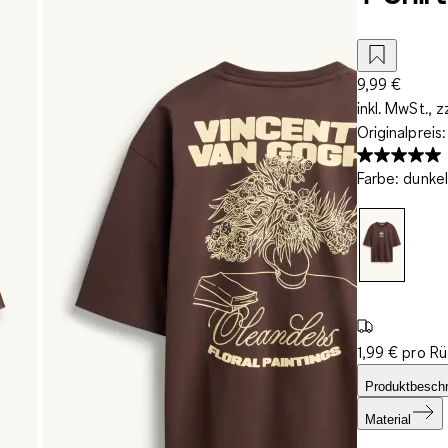
9,99 €
inkl. MwSt., z
Originalpreis
Farbe
:
dunke
1,99 € pro R
Produktbesch
Material