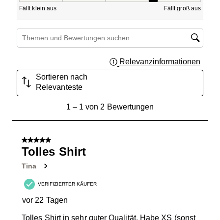
Fällt klein aus
Fällt groß aus
Suchthemen und Bewertungen Suchregion
Relevanzinformationen
Zeigt 
Sortieren nach
Relevanteste
1
1
–
1 von 2
Bewertungen
bis
1
von
5 von 5 Sternen.
2
Tolles Shirt
Bewertungen.
Tina
VERIFIZIERTER KÄUFER
vor 22 Tagen
Tolles Shirt in sehr guter Qualität. Habe XS (sonst