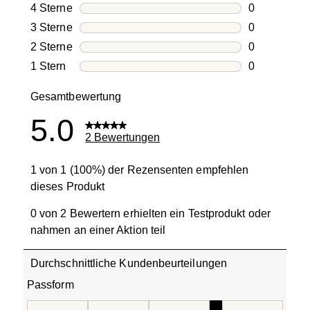
2 Bewertung
4 Sterne
Sterne
0
0 Bewertung
3 Sterne
Sterne
0
0 Bewertung
2 Sterne
Sterne
0
0 Bewertung
1 Stern
Sterne
0
0 Bewertung
Gesamtbewertung
5.0
2 Bewertungen
1 von 1 (100%) der Rezensenten empfehlen
dieses Produkt
0 von 2 Bewertern erhielten ein Testprodukt oder
nahmen an einer Aktion teil
Durchschnittliche Kundenbeurteilungen
Passform
Passform, 4 von 5, wobei 1 gleich Fällt klein aus ist und 5