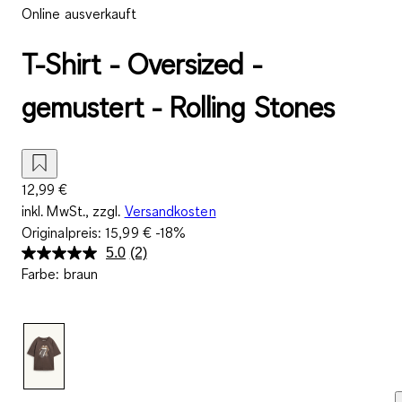
Online ausverkauft
T-Shirt - Oversized -
gemustert - Rolling Stones
12,99 €
inkl. MwSt., zzgl.
Versandkosten
Originalpreis:
15,99 €
-18%
5.0
(2)
2
Farbe
:
braun
Bewertungen
lesen.
Link
auf
derselben
Seite.