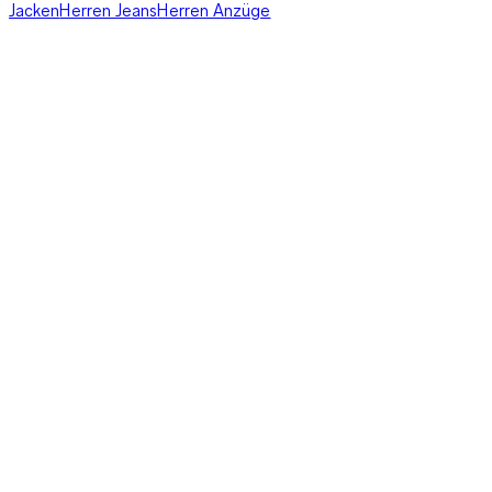
Jacken
Herren Jeans
Herren Anzüge