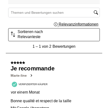
Suchthemen und Bewertungen Suchregion
Relevanzinformationen
Zeigt 
Sortieren nach
Relevanteste
1
1
–
1 von 2
Bewertungen
bis
1
von
5 von 5 Sternen.
2
Je recommande
Bewertungen.
Marie-line
VERIFIZIERTER KÄUFER
vor einem Monat
Bonne qualité et respect de la taille