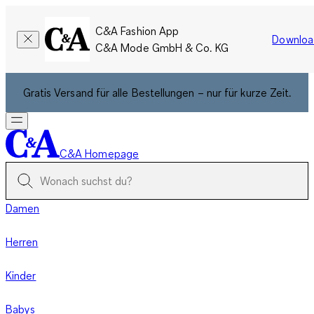
C&A Fashion App
Downloa
C&A Mode GmbH & Co. KG
Gratis Versand für alle Bestellungen – nur für kurze Zeit.
C&A Homepage
Damen
Herren
Kinder
Babys