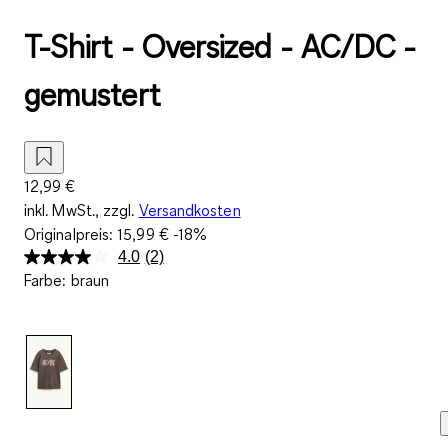
T-Shirt - Oversized - AC/DC -
gemustert
12,99 €
inkl. MwSt., zzgl.
Versandkosten
Originalpreis:
15,99 €
-18%
4.0
(2)
2
Farbe
:
braun
Bewertungen
lesen.
Link
auf
derselben
Seite.