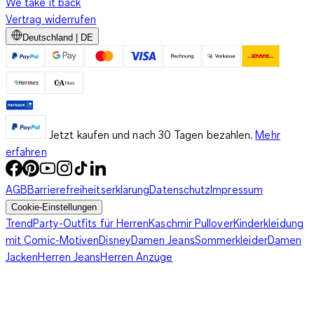
We take it back
Vertrag widerrufen
Deutschland | DE
Jetzt kaufen und nach 30 Tagen bezahlen.
Mehr
erfahren
AGB
Barrierefreiheitserklärung
Datenschutz
Impressum
Cookie-Einstellungen
Trend
Party-Outfits für Herren
Kaschmir Pullover
Kinderkleidung
mit Comic-Motiven
Disney
Damen Jeans
Sommerkleider
Damen
Jacken
Herren Jeans
Herren Anzüge