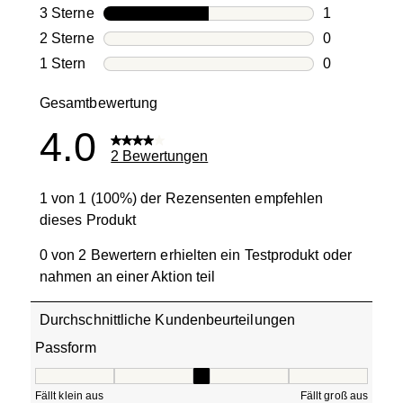
0 Bewertung
3 Sterne
Sterne
1
1 Bewertung
2 Sterne
Sterne
0
0 Bewertung
1 Stern
Sterne
0
0 Bewertung
Gesamtbewertung
4.0
2 Bewertungen
1 von 1 (100%) der Rezensenten empfehlen
dieses Produkt
0 von 2 Bewertern erhielten ein Testprodukt oder
nahmen an einer Aktion teil
Durchschnittliche Kundenbeurteilungen
Passform
Passform, 3 von 5, wobei 1 gleich Fällt klein aus ist und 5
Fällt klein aus
Fällt groß aus