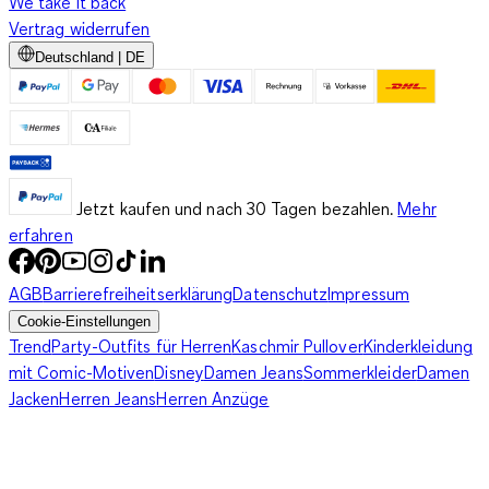
We take it back
Vertrag widerrufen
Deutschland | DE
Jetzt kaufen und nach 30 Tagen bezahlen.
Mehr
erfahren
AGB
Barrierefreiheitserklärung
Datenschutz
Impressum
Cookie-Einstellungen
Trend
Party-Outfits für Herren
Kaschmir Pullover
Kinderkleidung
mit Comic-Motiven
Disney
Damen Jeans
Sommerkleider
Damen
Jacken
Herren Jeans
Herren Anzüge