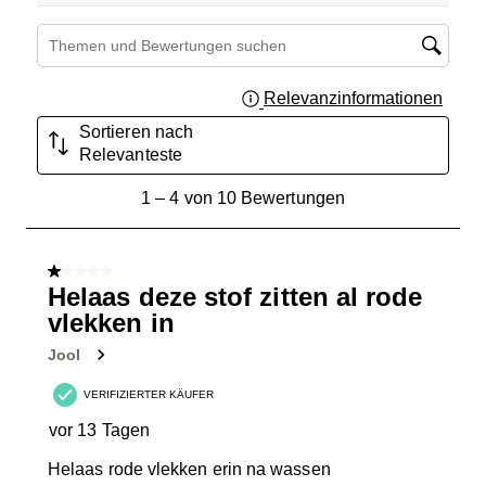
Suchthemen und Bewertungen Suchregion
Relevanzinformationen
Zeigt 
Sortieren nach
Relevanteste
1
1
–
4 von 10
Bewertungen
bis
4
von
1 von 5 Sternen.
10
Helaas deze stof zitten al rode
Bewertungen.
vlekken in
Jool
VERIFIZIERTER KÄUFER
vor 13 Tagen
Helaas rode vlekken erin na wassen