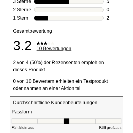
0 Bewertung
3 Sterne
Sterne
5
5 Bewertung
2 Sterne
Sterne
0
0 Bewertung
1 Stern
Sterne
2
2 Bewertung
Gesamtbewertung
3.2
10 Bewertungen
2 von 4 (50%) der Rezensenten empfehlen
dieses Produkt
0 von 10 Bewertern erhielten ein Testprodukt
oder nahmen an einer Aktion teil
Durchschnittliche Kundenbeurteilungen
Passform
Passform, 2.6666666666666665 von 5, wobei 1 gleich Fällt
Fällt klein aus
Fällt groß aus