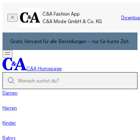
C&A Fashion App
Downloa
C&A Mode GmbH & Co. KG
Gratis Versand für alle Bestellungen – nur für kurze Zeit.
C&A Homepage
Damen
Herren
Kinder
Babys