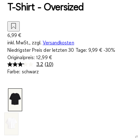
T-Shirt - Oversized
6,99 €
inkl. MwSt., zzgl.
Versandkosten
Niedrigster Preis der letzten 30 Tage:
9,99 €
-30%
Originalpreis:
12,99 €
3.2
(10)
10
Farbe
:
schwarz
Bewertungen
lesen.
Link
auf
derselben
Seite.