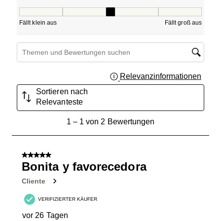
Passform, 3 von 5, wobei 1 gleich Fällt klein aus ist und 5
Fällt klein aus
Fällt groß aus
Suchthemen und Bewertungen Suchregion
Relevanzinformationen
Zeigt 
Sortieren nach
Relevanteste
1
1
–
1 von 2
Bewertungen
bis
1
von
5 von 5 Sternen.
2
Bonita y favorecedora
Bewertungen.
Cliente
VERIFIZIERTER KÄUFER
vor 26 Tagen