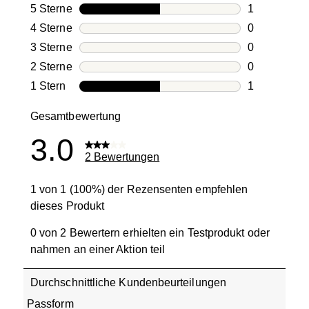
5 Sterne
Sterne
1
1 Bewertung
4 Sterne
Sterne
0
0 Bewertung
3 Sterne
Sterne
0
0 Bewertung
2 Sterne
Sterne
0
0 Bewertung
1 Stern
Sterne
1
1 Bewertung 
Gesamtbewertung
3.0
2 Bewertungen
1 von 1 (100%) der Rezensenten empfehlen
dieses Produkt
0 von 2 Bewertern erhielten ein Testprodukt oder
nahmen an einer Aktion teil
Durchschnittliche Kundenbeurteilungen
Passform