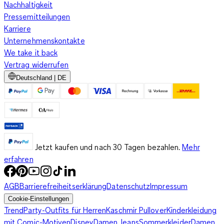
Nachhaltigkeit
Pressemitteilungen
Karriere
Unternehmenskontakte
We take it back
Vertrag widerrufen
Deutschland | DE
Jetzt kaufen und nach 30 Tagen bezahlen.
Mehr
erfahren
AGB
Barrierefreiheitserklärung
Datenschutz
Impressum
Cookie-Einstellungen
Trend
Party-Outfits für Herren
Kaschmir Pullover
Kinderkleidung
mit Comic-Motiven
Disney
Damen Jeans
Sommerkleider
Damen