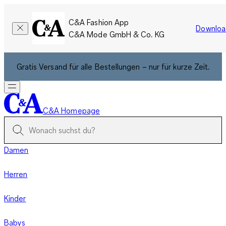
C&A Fashion App
Downloa
C&A Mode GmbH & Co. KG
Gratis Versand für alle Bestellungen – nur für kurze Zeit.
C&A Homepage
Damen
Herren
Kinder
Babys