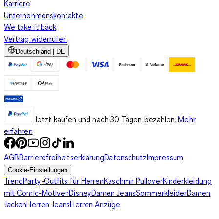
Karriere
Unternehmenskontakte
We take it back
Vertrag widerrufen
Deutschland | DE
Jetzt kaufen und nach 30 Tagen bezahlen.
Mehr
erfahren
AGB
Barrierefreiheitserklärung
Datenschutz
Impressum
Cookie-Einstellungen
Trend
Party-Outfits für Herren
Kaschmir Pullover
Kinderkleidung
mit Comic-Motiven
Disney
Damen Jeans
Sommerkleider
Damen
Jacken
Herren Jeans
Herren Anzüge