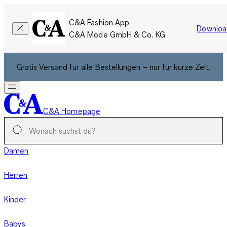
C&A Fashion App
Downloa
C&A Mode GmbH & Co. KG
Gratis Versand für alle Bestellungen – nur für kurze Zeit.
C&A Homepage
Damen
Herren
Kinder
Babys