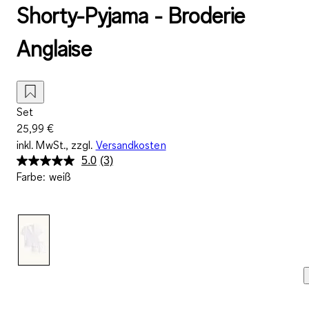
Shorty-Pyjama - Broderie
Anglaise
Set
25,99 €
inkl. MwSt., zzgl.
Versandkosten
5.0
(3)
3
Farbe
:
weiß
Bewertungen
lesen.
Link
auf
derselben
Seite.