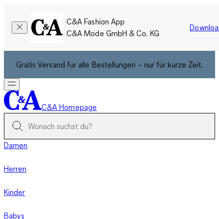
C&A Fashion App
Downloa
C&A Mode GmbH & Co. KG
Gratis Versand für alle Bestellungen – nur für kurze Zeit.
C&A Homepage
Damen
Herren
Kinder
Babys