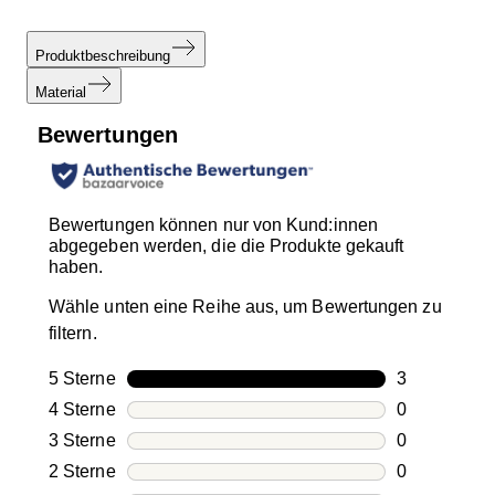
Produktbeschreibung
Material
Bewertungen
Bewertungen können nur von Kund:innen
abgegeben werden, die die Produkte gekauft
haben.
Wähle unten eine Reihe aus, um Bewertungen zu
filtern.
5 Sterne
Sterne
3
3 Bewertung
4 Sterne
Sterne
0
0 Bewertung
3 Sterne
Sterne
0
0 Bewertung
2 Sterne
Sterne
0