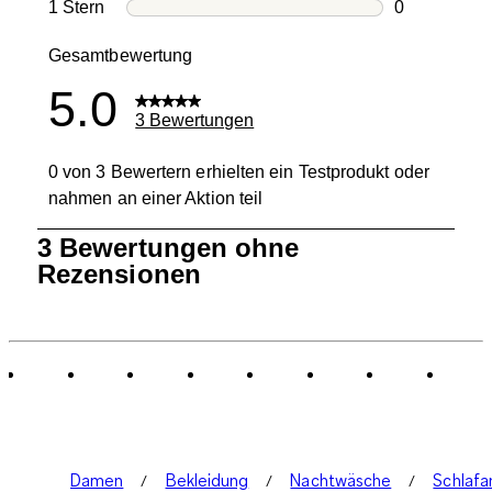
0 Bewertung
1 Stern
Sterne
0
0 Bewertung
Gesamtbewertung
5.0
3 Bewertungen
0 von 3 Bewertern erhielten ein Testprodukt oder
nahmen an einer Aktion teil
1
3 Bewertungen ohne
bis
Rezensionen
0
von
3
Bewertungen.
Damen
Bekleidung
Nachtwäsche
Schlaf