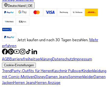
Deutschland | DE
Jetzt kaufen und nach 30 Tagen bezahlen.
Mehr
erfahren
AGB
Barrierefreiheitserklärung
Datenschutz
Impressum
Cookie-Einstellungen
Trend
Party-Outfits für Herren
Kaschmir Pullover
Kinderkleidung
mit Comic-Motiven
Disney
Damen Jeans
Sommerkleider
Damen
Jacken
Herren Jeans
Herren Anzüge