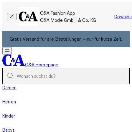
C&A Fashion App
Downloa
C&A Mode GmbH & Co. KG
Gratis Versand für alle Bestellungen – nur für kurze Zeit.
C&A Homepage
Damen
Herren
Kinder
Babys