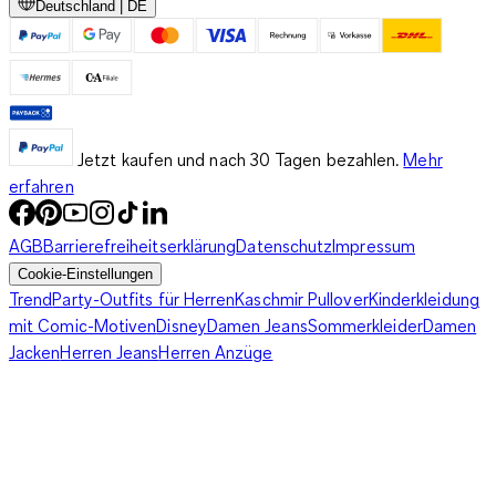
Deutschland | DE
Jetzt kaufen und nach 30 Tagen bezahlen.
Mehr
erfahren
AGB
Barrierefreiheitserklärung
Datenschutz
Impressum
Cookie-Einstellungen
Trend
Party-Outfits für Herren
Kaschmir Pullover
Kinderkleidung
mit Comic-Motiven
Disney
Damen Jeans
Sommerkleider
Damen
Jacken
Herren Jeans
Herren Anzüge