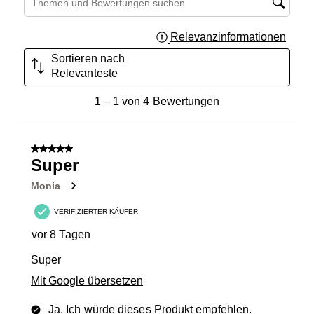
Relevanzinformationen
Zeigt 
Sortieren nach
Relevanteste
1
1
–
1 von 4
Bewertungen
bis
1
von
5 von 5 Sternen.
4
Super
Bewertungen.
Monia
VERIFIZIERTER KÄUFER
vor 8 Tagen
Super
Mit Google übersetzen
Ja, Ich würde dieses Produkt empfehlen.