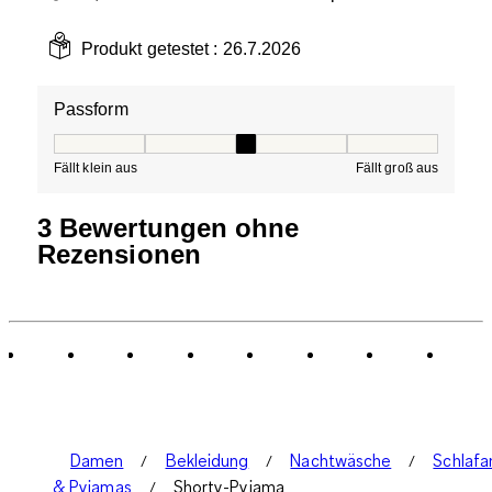
Produkt getestet :
26.7.2026
Passform
Passform, 3 von 5, wobei 1 gleich Fällt klein aus ist und
Fällt klein aus
Fällt groß aus
3 Bewertungen ohne
Rezensionen
Damen
Bekleidung
Nachtwäsche
Schlaf
& Pyjamas
Shorty-Pyjama