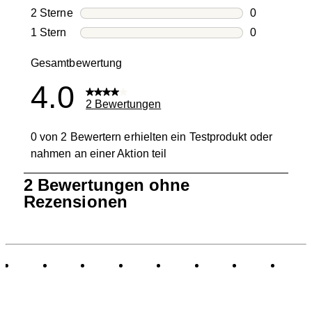
1 Bewertung
2 Sterne
Sterne
0
0 Bewertung
1 Stern
Sterne
0
0 Bewertung
Gesamtbewertung
4.0
2 Bewertungen
0 von 2 Bewertern erhielten ein Testprodukt oder
nahmen an einer Aktion teil
1
2 Bewertungen ohne
bis
Rezensionen
0
von
2
Bewertungen.