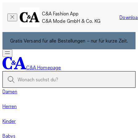
C&A Fashion App
Downloa
C&A Mode GmbH & Co. KG
Gratis Versand für alle Bestellungen – nur für kurze Zeit.
C&A Homepage
Damen
Herren
Kinder
Babys