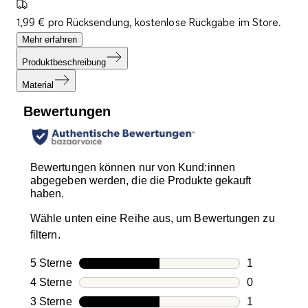
1,99 € pro Rücksendung, kostenlose Rückgabe im Store.
Mehr erfahren
Produktbeschreibung
Material
Bewertungen
Bewertungen können nur von Kund:innen
abgegeben werden, die die Produkte gekauft
haben.
Wähle unten eine Reihe aus, um Bewertungen zu
filtern.
5 Sterne
Sterne
1
1 Bewertung
4 Sterne
Sterne
0
0 Bewertung
3 Sterne
Sterne
1