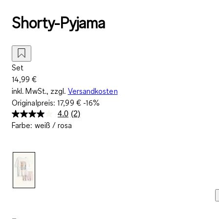
Shorty-Pyjama
Set
14,99 €
inkl. MwSt., zzgl.
Versandkosten
Originalpreis:
17,99 €
-16%
4.0
(2)
2
Farbe
:
weiß / rosa
Bewertungen
lesen.
Link
auf
derselben
Seite.