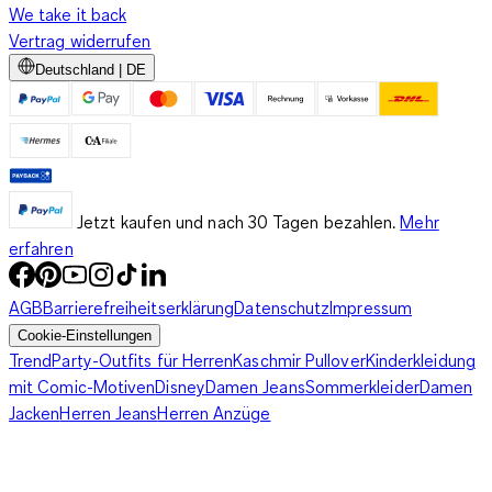
We take it back
Vertrag widerrufen
Deutschland | DE
Jetzt kaufen und nach 30 Tagen bezahlen.
Mehr
erfahren
AGB
Barrierefreiheitserklärung
Datenschutz
Impressum
Cookie-Einstellungen
Trend
Party-Outfits für Herren
Kaschmir Pullover
Kinderkleidung
mit Comic-Motiven
Disney
Damen Jeans
Sommerkleider
Damen
Jacken
Herren Jeans
Herren Anzüge