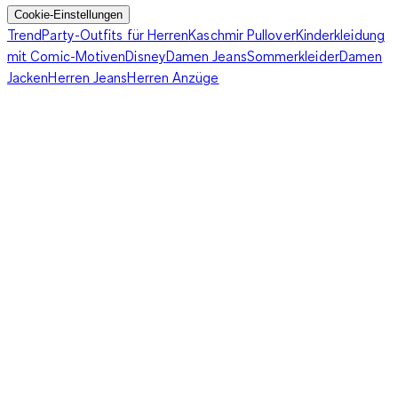
Cookie-Einstellungen
Trend
Party-Outfits für Herren
Kaschmir Pullover
Kinderkleidung
mit Comic-Motiven
Disney
Damen Jeans
Sommerkleider
Damen
Jacken
Herren Jeans
Herren Anzüge