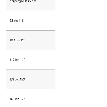
Körpergröße in cm
Tischhöhe in cm
93 bis 116
46
108 bis 121
53
119 bis 142
59
133 bis 159
64
146 bis 177
71