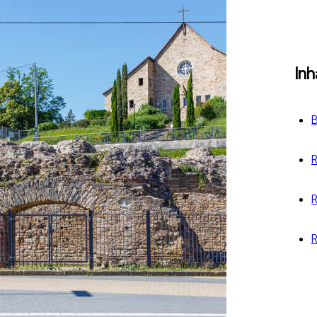
Inh
B
R
R